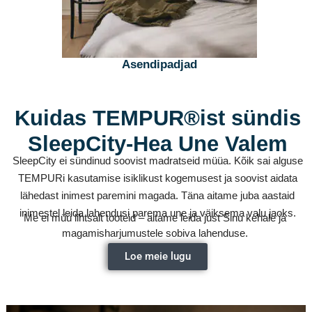
Asendipadjad
Kuidas TEMPUR®ist sündis
SleepCity-Hea Une Valem
SleepCity ei sündinud soovist madratseid müüa. Kõik sai alguse
TEMPURi kasutamise isiklikust kogemusest ja soovist aidata
lähedast inimest paremini magada. Täna aitame juba aastaid
inimestel leida lahendusi parema une ja väiksema valu jaoks.
Me ei müü lihtsalt tooteid – aitame leida just Sinu kehale ja
magamisharjumustele sobiva lahenduse.
Loe meie lugu