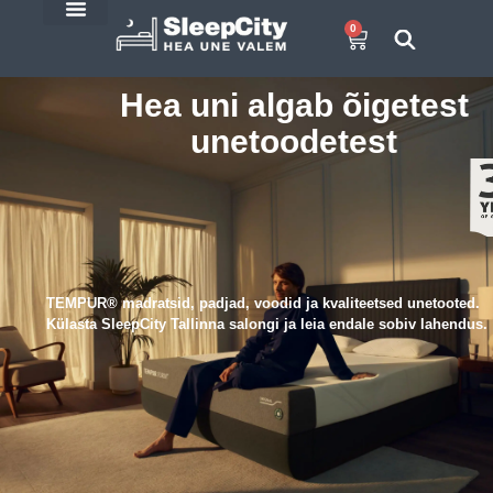
0
E-Pood
SleepCity blogi
Hea uni algab õigetest
unetoodetest
TEMPUR® madratsid, padjad, voodid ja kvaliteetsed unetooted.
Külasta SleepCity Tallinna salongi ja leia endale sobiv lahendus.