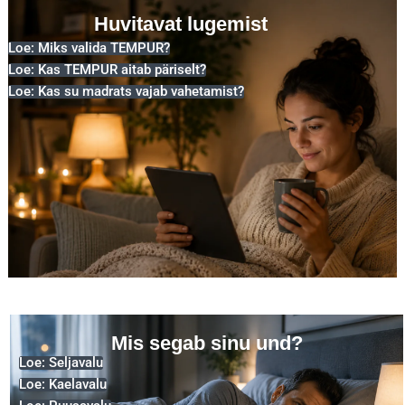
Huvitavat lugemist
Loe: Miks valida TEMPUR?
Loe: Kas TEMPUR aitab päriselt?
Loe: Kas su madrats vajab vahetamist?
Mis segab sinu und?
Loe: Seljavalu
Loe: Kaelavalu