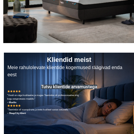
Kliendid meist
Meie rahulolevate klientide kogemused räägivad enda
eest
Tutvu klientide arvamustega
“Voodi on väga kvaliteetne ja mugav. Teenindus oli professionaalne ning
kogu ostuprotsess meeldiv.”
– Marilin
“Teenindus oli suurepärane ja toote kvaliteet vastas ootustele.”
– SleepCity klient