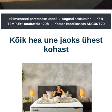
Investeeri paremasse unne!
•
Augusti pakkumine
•
Kõik
TEMPUR® madratsid -20%
•
Kasuta koodi kassas
AUGUST20
Kõik hea une jaoks ühest
kohast