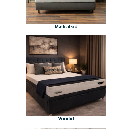
Madratsid
Voodid