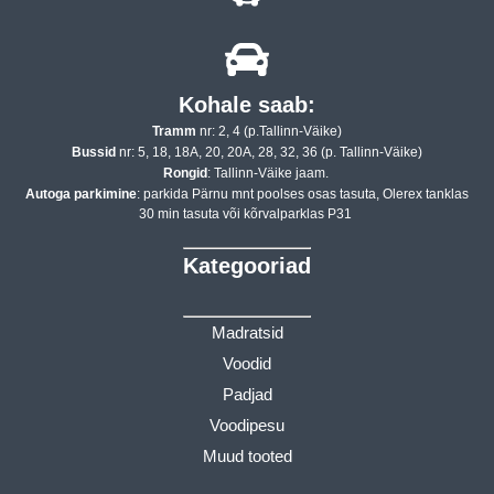
Kohale saab:
Tramm
nr: 2, 4 (p.Tallinn-Väike)
Bussid
nr: 5, 18, 18A, 20, 20A, 28, 32, 36 (p. Tallinn-Väike)
Rongid
: Tallinn-Väike jaam.
Autoga parkimine
: parkida Pärnu mnt poolses osas tasuta, Olerex tanklas
30 min tasuta või kõrvalparklas P31
Kategooriad
Madratsid
Voodid
Padjad
Voodipesu
Muud tooted