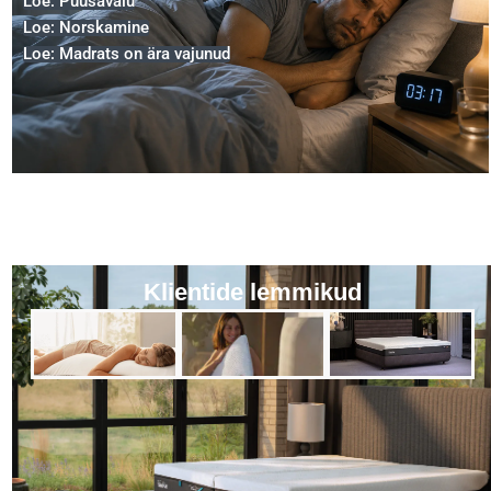
Loe: Puusavalu
Loe: Norskamine
Loe: Madrats on ära vajunud
Klientide lemmikud