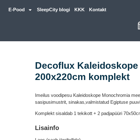
E-Pood
SleepCity blogi
KKK
Kontakt
Decoflux Kaleidoskop
200x220cm komplekt
Imeilus voodipesu Kaleidoskope Monochromia meen
sasipusimustrit, sinakas,valmistatud Egiptuse puuvil
Komplekt sisaldab 1 tekikott + 2 padjapüüri 70x50
Lisainfo
Laos (saab järeltellida)