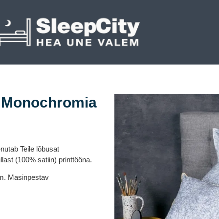
e Monochromia
utab Teile lõbusat
last (100% satiin) printtööna.
cm. Masinpestav