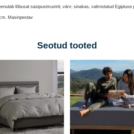
tab lõbusat sasipusimustrit, värv: sinakas, valmistatud Egiptuse puu
50cm. Masinpestav
Seotud tooted