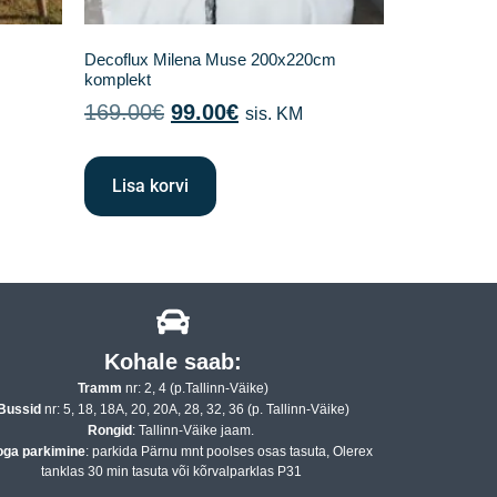
Decoflux Milena Muse 200x220cm
komplekt
169.00
€
99.00
€
sis. KM
Lisa korvi
Kohale saab:
Tramm
nr: 2, 4 (p.Tallinn-Väike)
Bussid
nr: 5, 18, 18A, 20, 20A, 28, 32, 36 (p. Tallinn-Väike)
Rongid
: Tallinn-Väike jaam.
oga parkimine
: parkida Pärnu mnt poolses osas tasuta, Olerex
tanklas 30 min tasuta või kõrvalparklas P31