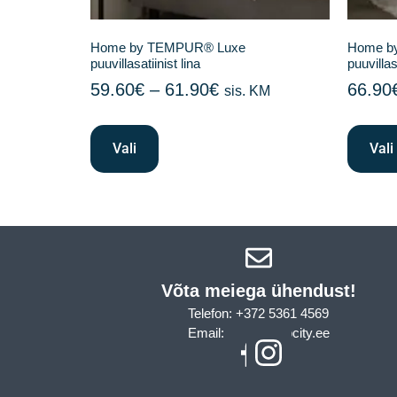
Home by TEMPUR® Luxe
Home by
puuvillasatiinist lina
puuvillas
59.60
€
–
61.90
€
66.90
sis. KM
Vali
Vali
Võta meiega ühendust!​
Telefon: +372 5361 4569
Email: info@sleepcity.ee