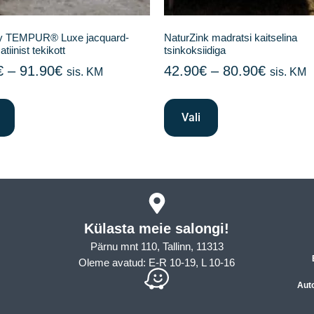
 TEMPUR® Luxe jacquard-
NaturZink madratsi kaitselina
atiinist tekikott
tsinkoksiidiga
€
–
91.90
€
42.90
€
–
80.90
€
sis. KM
sis. KM
Vali
Külasta meie salongi!
Pärnu mnt 110, Tallinn, 11313
Oleme avatud: E-R 10-19, L 10-16
Aut