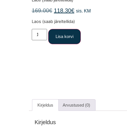
169.00
€
118.30
€
sis. KM
Laos (saab järeltellida)
Lisa korvi
Kirjeldus
Arvustused (0)
Kirjeldus