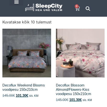
0
E-Pood
SleepCity blogi
Kuvatakse kõik 10 tulemust
Decoflux Weekend Blooms
Decoflux Blossom
voodipesu 150x210cm
Almond/Flowers-Kiss
voodipesu 150x210cm
145.00
€
101.30
€
sis. KM
145.00
€
101.30
€
sis. KM