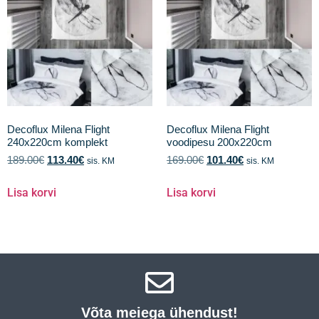
Decoflux Milena Flight
Decoflux Milena Flight
240x220cm komplekt
voodipesu 200x220cm
189.00
€
113.40
€
169.00
€
101.40
€
sis. KM
sis. KM
Lisa korvi
Lisa korvi
Võta meiega ühendust!​