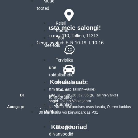
Muud
tooted
Reisil
Külasta meie salongi!
Kodus
Pärnu mnt 110, Tallinn, 11313
Tööl
Oleme avatud: E-R 10-19, L 10-16
Meeleolu
Tervisliku
une
toidulisandid
Kohale saab:
Iseendale
Tramm
nr: 2, 4 (p.Tallinn-Väike)
Ruumi
Bussid
nr: 5, 18, 18A, 20, 20A, 28, 32, 36 (p. Tallinn-Väike)
lõhnastajad
Rongid
: Tallinn-Väike jaam.
Küünlad
Autoga parkimine
: parkida Pärnu mnt poolses osas tasuta, Olerex tanklas
Mööbel
30 min tasuta või kõrvalparklas P31
Kategooriad
SleepCity
diivanvoodid