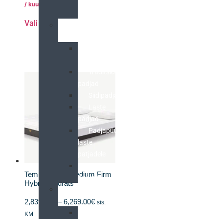
Sealy
/ kuus
kattemadratsid
Vali
Padjad
Ergonoomilised
padjad
Traditsioonilised
padjad
Siidipadjad
Laste
padjad
Padjapüürid
laste
patjadele
SleepCity
Tempur Pro® Medium Firm
padjad
Hybrid madrats
Voodipesu
2,839.00
€
–
6,269.00
€
sis.
Bambus
KM