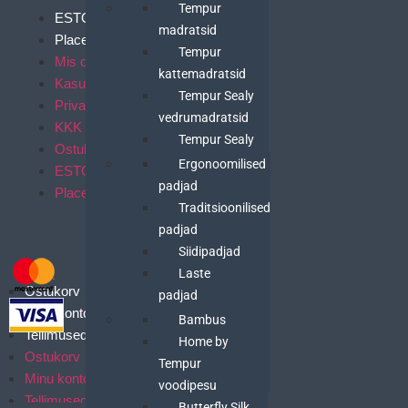
Madratsid
Tempur
ESTO järelmaks
madratsid
Placet Järelmaks
Tempur
Mis on tempur?
kattemadratsid
Kasutustingimused
Tempur Sealy
Privaatsuspoliitika
vedrumadratsid
KKK
Tempur Sealy
Ostukonto tingimused
kattemadratsid
Padjad
Ergonoomilised
ESTO järelmaks
padjad
Placet Järelmaks
Traditsioonilised
padjad
Minu konto
Siidipadjad
Laste
Ostukorv
padjad
Minu konto
Padjapüürid
Voodipesu
Bambus
Tellimused
laste patjadele
Home by
Ostukorv
SleepCity
Tempur
Minu konto
padjad
voodipesu
Tellimused
Butterfly Silk