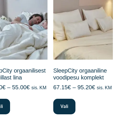
pCity orgaanilisest
SleepCity orgaaniline
llast lina
voodipesu komplekt
0
€
–
55.00
€
67.15
€
–
95.20
€
sis. KM
sis. KM
li
Vali