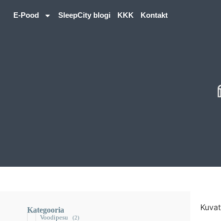
E-Pood
SleepCity blogi
KKK
Kontakt
Kuvat
Kategooria
Voodipesu
(2)