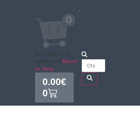
Su ostukorv on
hetkel tühi!
Return
to Shop
0.00
€
0