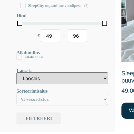
SleepCity orgaaniline voodipesu
(2)
Hind
€
-
Minimum Price
Maximum Price
Allahindlus
Allahindlus
Laoseis
Slee
puuvi
49.0
Sorteerimisalus
Sort Products
Va
FILTREERI