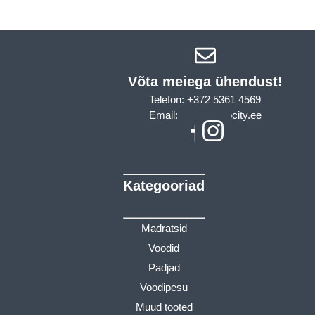
Võta meiega ühendust!​
Telefon: +372 5361 4569
Email: info@sleepcity.ee
Kategooriad
Madratsid
Voodid
Padjad
Voodipesu
Muud tooted