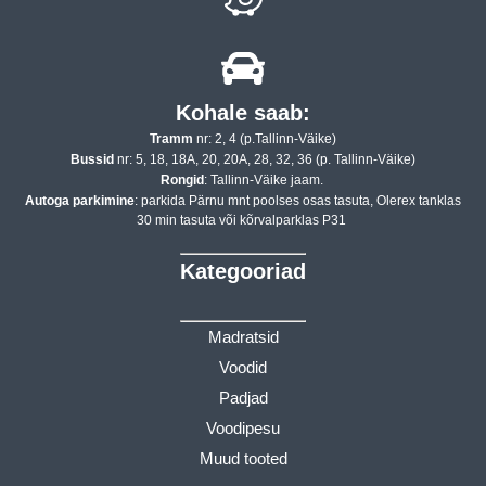
Kohale saab:
Tramm
nr: 2, 4 (p.Tallinn-Väike)
Bussid
nr: 5, 18, 18A, 20, 20A, 28, 32, 36 (p. Tallinn-Väike)
Rongid
: Tallinn-Väike jaam.
Autoga parkimine
: parkida Pärnu mnt poolses osas tasuta, Olerex tanklas
30 min tasuta või kõrvalparklas P31
Kategooriad
Madratsid
Voodid
Padjad
Voodipesu
Muud tooted