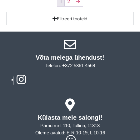
1
2
→
Filtreeri tooteid
Võta meiega ühendust!​
Telefon: +372 5361 4569
Email: info@sleepcity.ee
Külasta meie salongi!
Pärnu mnt 110, Tallinn, 11313
Oleme avatud: E-R 10-19, L 10-16