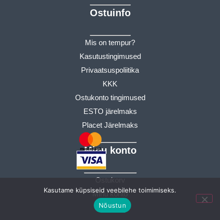
Ostuinfo
Mis on tempur?
Kasutustingimused
Privaatsuspoliitika
KKK
Ostukonto tingimused
ESTO järelmaks
Placet Järelmaks
Minu konto
Ostukorv
Kasutame küpsiseid veebilehe toimimiseks.
Minu konto
Nõustun
Tellimused