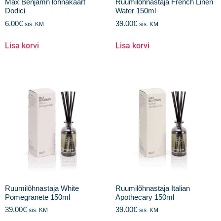
Max Benjamn lõhnakaart
Ruumilõhnastaja French Linen
Dodici
Water 150ml
6.00
€
39.00
€
sis. KM
sis. KM
Lisa korvi
Lisa korvi
Ruumilõhnastaja White
Ruumilõhnastaja Italian
Pomegranete 150ml
Apothecary 150ml
39.00
€
39.00
€
sis. KM
sis. KM