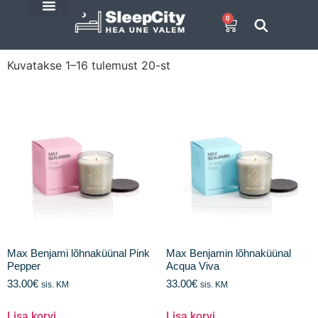
0
E-Pood
SleepCity blogi
Kuvatakse 1–16 tulemust 20-st
Max Benjami lõhnaküünal Pink
Max Benjamin lõhnaküünal
Pepper
Acqua Viva
33.00
€
33.00
€
sis. KM
sis. KM
Lisa korvi
Lisa korvi