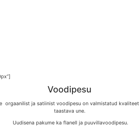
ele, mis kohandub ideaalselt teie voodiga
0px”]
Voodipesu
orgaanilist ja satiinist voodipesu on valmistatud kvaliteets
taastava une.
Uudisena pakume ka flanell ja puuvillavoodipesu.