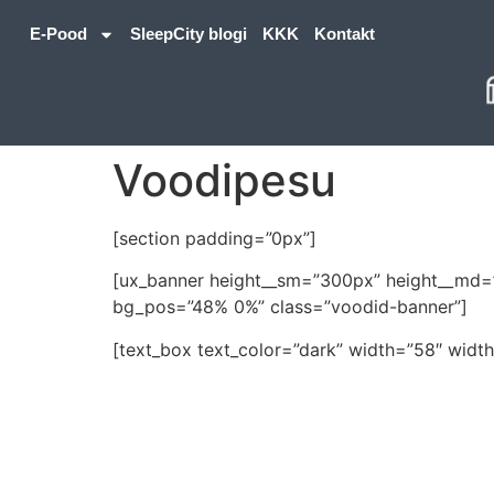
E-Pood
SleepCity blogi
KKK
Kontakt
Voodipesu
[section padding=”0px”]
[ux_banner height__sm=”300px” height__md=”5
bg_pos=”48% 0%” class=”voodid-banner”]
[text_box text_color=”dark” width=”58″ width
Luksusli