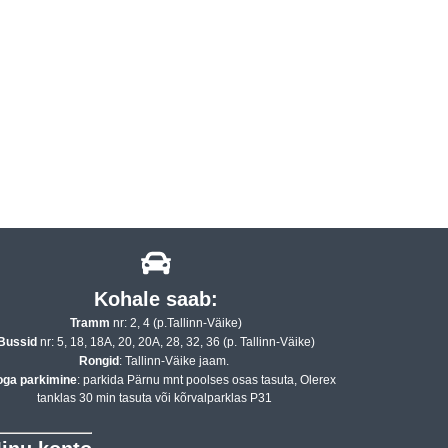
Kohale saab:
Tramm
nr: 2, 4 (p.Tallinn-Väike)
Bussid
nr: 5, 18, 18A, 20, 20A, 28, 32, 36 (p. Tallinn-Väike)
Rongid
: Tallinn-Väike jaam.
oga parkimine
: parkida Pärnu mnt poolses osas tasuta, Olerex
tanklas 30 min tasuta või kõrvalparklas P31