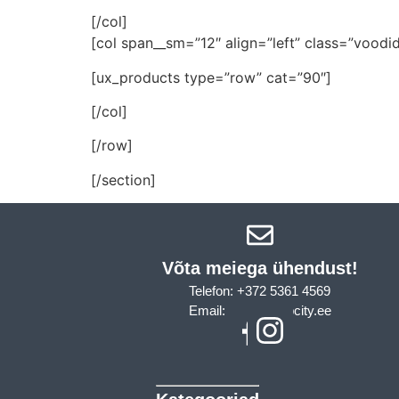
[/col]
[col span__sm=”12″ align=”left” class=”voodid
[ux_products type=”row” cat=”90″]
[/col]
[/row]
[/section]
Võta meiega ühendust!​
Telefon: +372 5361 4569
Email: info@sleepcity.ee