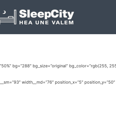
0%” bg=”288″ bg_size=”original” bg_color=”rgb(255, 255, 
__sm=”93″ width__md=”76″ position_x=”5″ position_y=”50″ t
k voodipesu