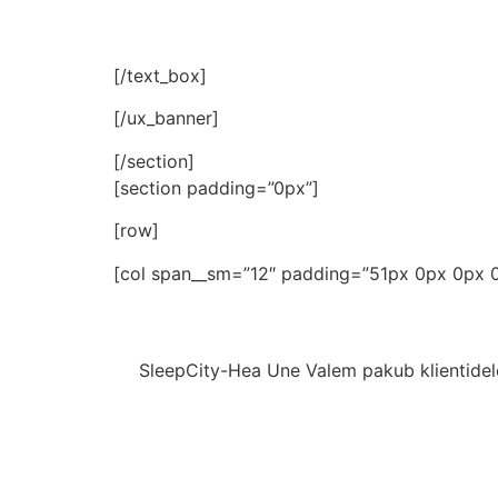
Pakume laias valikus voodipesu igale maits
[/text_box]
[/ux_banner]
[/section]
[section padding=”0px”]
[row]
[col span__sm=”12″ padding=”51px 0px 0px 
SleepCity-Hea Une Valem pakub klientidele 