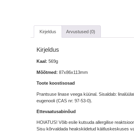
Kirjeldus
Arvustused (0)
Kirjeldus
Kaal:
569g
Mõõtmed:
87x86x113mm
Toote koostisosad
Prantsuse linase veega küünal. Sisaldab: linalüülat
eugenooli (CAS nr: 97-53-0).
Ettevaatusabinõud
HOIATUS! Võib esile kutsuda allergilise reaktsioo
Sisu kõrvaldada heakskiidetud käitluskeskuses vast