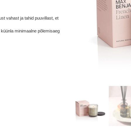
 vahast ja tahid puuvillast, et
ga küünla minimaalne põlemisaeg