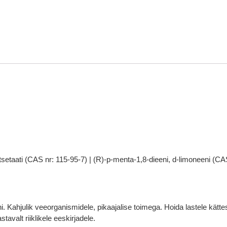
setaati (CAS nr: 115-95-7) | (R)-p-menta-1,8-dieeni, d-limoneeni (CAS 
ni. Kahjulik veeorganismidele, pikaajalise toimega. Hoida lastele kät
avalt riiklikele eeskirjadele.