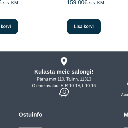
€
159.00
€
sis. KM
sis. KM
 korvi
Lisa korvi
Külasta meie salongi!
Pärnu mnt 110, Tallinn, 11313
Oleme avatud: E-R 10-19, L 10-16
Aut
Ostuinfo
M