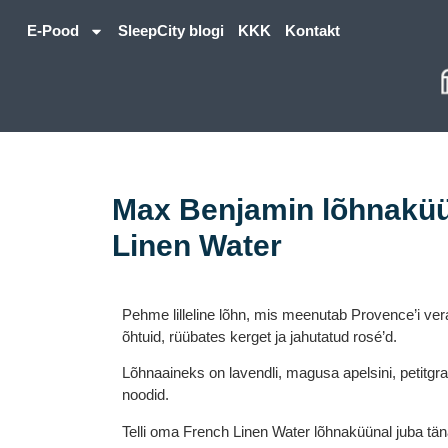
E-Pood
SleepCity blogi
KKK
Kontakt
Max Benjamin lõhnaküü
Linen Water
Pehme lilleline lõhn, mis meenutab Provence’i ve
õhtuid, rüübates kerget ja jahutatud rosé’d.
Lõhnaaineks on lavendli, magusa apelsini, petitgrain
noodid.
Telli oma French Linen Water lõhnaküünal
juba tä