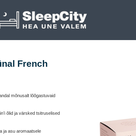
nal French
randal mõnusalt lõõgastuvaid
’i õlid ja värsked tsitruselised
na ja asu aromaatsele