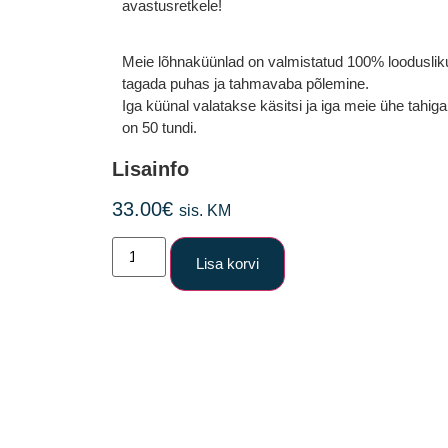
avastusretkele!
Meie lõhnaküünlad on valmistatud 100% looduslikust
tagada puhas ja tahmavaba põlemine.
Iga küünal valatakse käsitsi ja iga meie ühe tahi
on 50 tundi.
Lisainfo
33.00
€
sis. KM
Lisa korvi