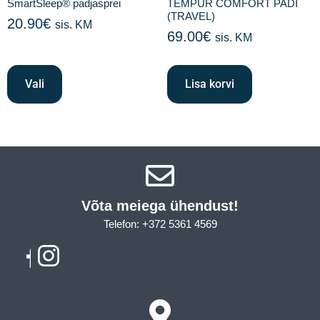
SmartSleep® padjasprei
TEMPUR COMFORT PADI
(TRAVEL)
20.90
€
sis. KM
69.00
€
sis. KM
Vali
Lisa korvi
Võta meiega ühendust!​
Telefon: +372 5361 4569
Email: info@sleepcity.ee