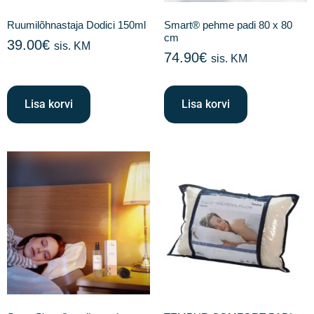
Ruumilõhnastaja Dodici 150ml
Smart® pehme padi 80 x 80
cm
39.00
€
sis. KM
74.90
€
sis. KM
Lisa korvi
Lisa korvi