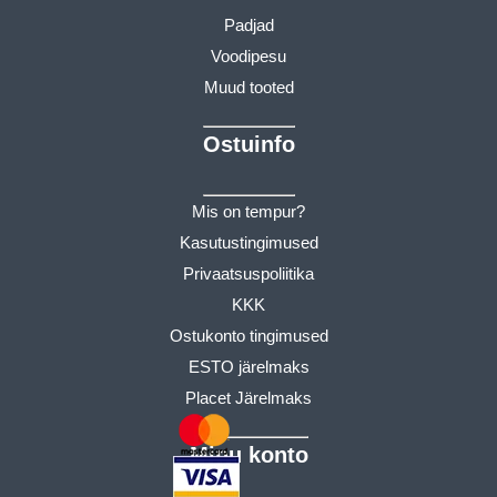
Padjad
Voodipesu
Muud tooted
Ostuinfo
Mis on tempur?
Kasutustingimused
Privaatsuspoliitika
KKK
Ostukonto tingimused
ESTO järelmaks
Placet Järelmaks
Minu konto