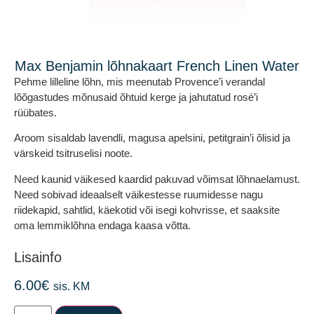
Max Benjamin lõhnakaart French Linen Water
Pehme lilleline lõhn, mis meenutab Provence’i verandal
lõõgastudes mõnusaid õhtuid kerge ja jahutatud rosé’i
rüübates.
Aroom sisaldab lavendli, magusa apelsini, petitgrain’i õlisid ja
värskeid tsitruselisi noote.
Need kaunid väikesed kaardid pakuvad võimsat lõhnaelamust.
Need sobivad ideaalselt väikestesse ruumidesse nagu
riidekapid, sahtlid, käekotid või isegi kohvrisse, et saaksite
oma lemmiklõhna endaga kaasa võtta.
Lisainfo
6.00
€
sis. KM