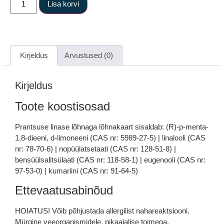
Lisa korvi
Kirjeldus
Arvustused (0)
Kirjeldus
Toote koostisosad
Prantsuse linase lõhnaga lõhnakaart sisaldab: (R)-p-menta-
1,8-dieeni, d-limoneeni (CAS nr: 5989-27-5) | linalooli (CAS
nr: 78-70-6) | nopüülatsetaati (CAS nr: 128-51-8) |
bensüülsalitsülaati (CAS nr: 118-58-1) | eugenooli (CAS nr:
97-53-0) | kumariini (CAS nr: 91-64-5)
Ettevaatusabinõud
HOIATUS! Võib põhjustada allergilist nahareaktsiooni.
Mürgine veeorganismidele, pikaajalise toimega.