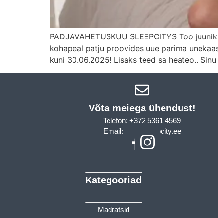
PADJAVAHETUSKUU SLEEPCITYS Too juunikuus e
kohapeal patju proovides uue parima unekaasl
kuni 30.06.2025! Lisaks teed sa heateo.. Si
Võta meiega ühendust!​
Telefon: +372 5361 4569
Email: info@sleepcity.ee
Kategooriad
Madratsid