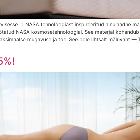
visesse. 1. NASA tehnoloogiast inspireeritud ainulaadne m
töötatud NASA kosmosetehnoloogial. See materjal kohandub 
aksimaalse mugavuse ja toe. See pole lihtsalt mäluvaht — 
5%!