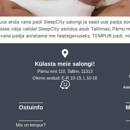
nda vana padi SleepCity salongi ja saad uue padja soet
ase välja valida! SleepCity esindus asub Tallinnas, Pärnu 
nu vana padja annetame me heategevuseks. TEMPUR padi, mi
Külasta meie salongi!
Pärnu mnt 110, Tallinn, 11313
Oleme avatud: E-R 10-19, L 10-16
Aut
Ostuinfo
M
Mis on tempur?