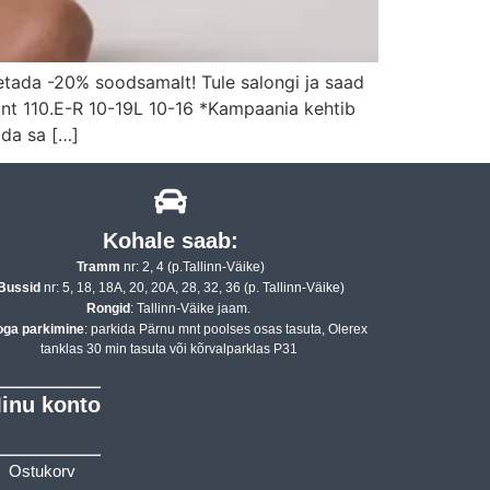
ada -20% soodsamalt! Tule salongi ja saad
mnt 110.E-R 10-19L 10-16 *Kampaania kehtib
da sa […]
Kohale saab:
Tramm
nr: 2, 4 (p.Tallinn-Väike)
Bussid
nr: 5, 18, 18A, 20, 20A, 28, 32, 36 (p. Tallinn-Väike)
Rongid
: Tallinn-Väike jaam.
oga parkimine
: parkida Pärnu mnt poolses osas tasuta, Olerex
tanklas 30 min tasuta või kõrvalparklas P31
inu konto
Ostukorv