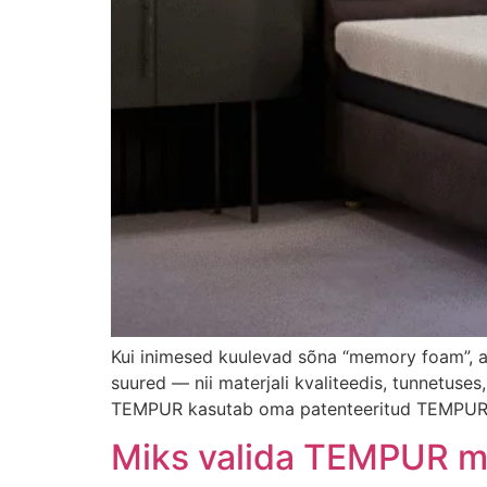
Kui inimesed kuulevad sõna “memory foam”, ar
suured — nii materjali kvaliteedis, tunnetus
TEMPUR kasutab oma patenteeritud TEMPUR® ma
Miks valida TEMPUR m