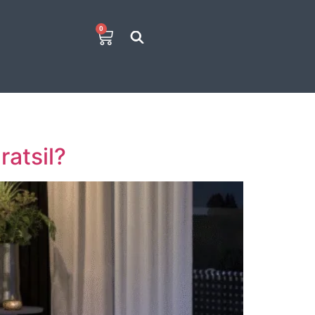
0
atsil?