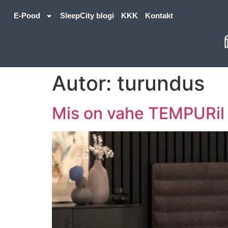
E-Pood
SleepCity blogi
KKK
Kontakt
Autor:
turundus
Mis on vahe TEMPURil 