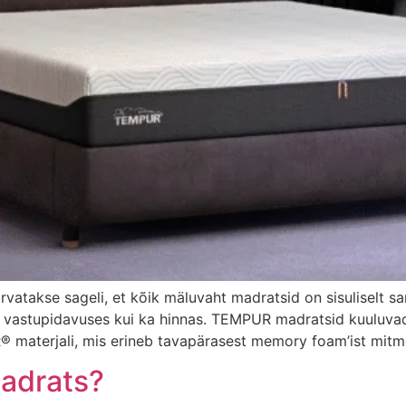
vatakse sageli, et kõik mäluvaht madratsid on sisuliselt sa
es, vastupidavuses kui ka hinnas. TEMPUR madratsid kuuluv
terjali, mis erineb tavapärasest memory foam’ist mitmel 
adrats?