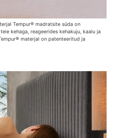
aterjal Tempur® madratsite süda on
teie kehaga, reageerides kehakuju, kaalu ja
Tempur® materjal on patenteeritud ja