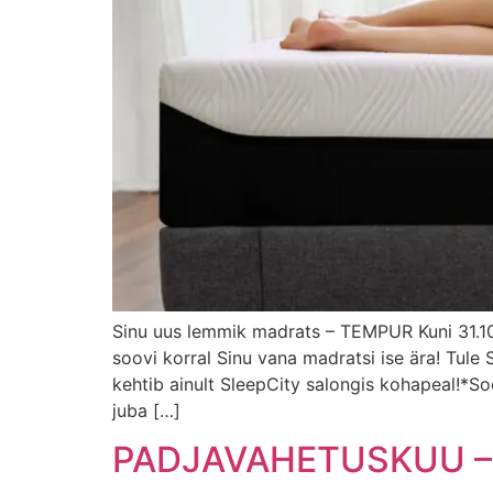
Sinu uus lemmik madrats – TEMPUR Kuni 31.1
soovi korral Sinu vana madratsi ise ära! Tul
kehtib ainult SleepCity salongis kohapeal!*S
juba […]
PADJAVAHETUSKUU – u