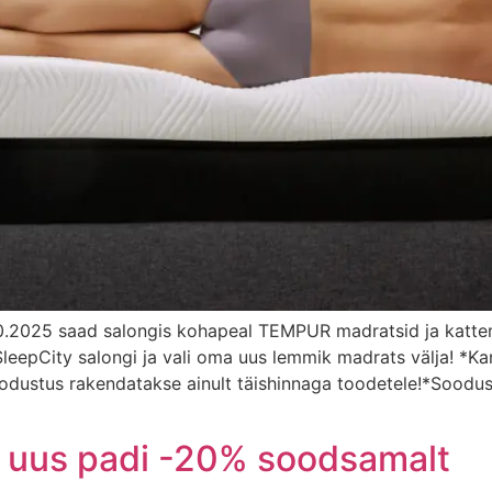
0.2025 saad salongis kohapeal TEMPUR madratsid ja katte
e SleepCity salongi ja vali oma uus lemmik madrats välja! *
oodustus rakendatakse ainult täishinnaga toodetele!*Soodus
us padi -20% soodsamalt