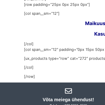
[row padding=”25px 0px 25px 0px”]
[col span__sm=”12″]
Maikuus
Kasuta ostukorvis
[/col]
[col span__sm=”12″ padding=”0px 15px 50px
[ux_products type=”row” cat=”272″ products
[/col]
[/row]
Võta meiega ühendust!​