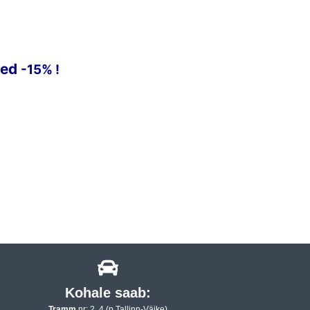
ted
-15% !
Kohale saab:
Tramm
nr: 2, 4 (p.Tallinn-Väike)