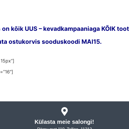
 on kõik UUS – kevadkampaaniaga KÕIK too
 sooduskoodi MAI15.
 15px”]
=”16″]
Külasta meie salongi!