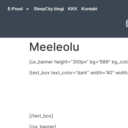
E-Pood
SleepCity blogi
KKK
Kontakt
Meeleolu
[ux_banner height=”300px” bg=”688″ bg_color
[text_box text_color=”dark” width=”40″ width_
Meeleol
[/text_box]
[/ux_banner]