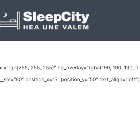
=”rgb(255, 255, 255)” bg_overlay=”rgba(190, 190, 190, 0.
_sm=”60″ position_x=”5″ position_y=”50″ text_align=”left”]
u