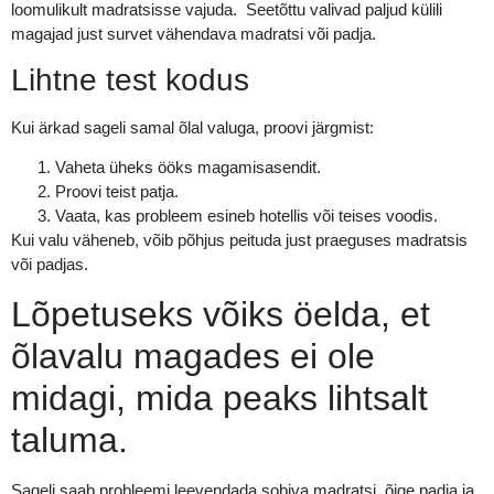
loomulikult madratsisse vajuda. Seetõttu valivad paljud külili
magajad just survet vähendava madratsi või padja.
Lihtne test kodus
Kui ärkad sageli samal õlal valuga, proovi järgmist:
Vaheta üheks ööks magamisasendit.
Proovi teist patja.
Vaata, kas probleem esineb hotellis või teises voodis.
Kui valu väheneb, võib põhjus peituda just praeguses madratsis
või padjas.
Lõpetuseks võiks öelda, et
õlavalu magades ei ole
midagi, mida peaks lihtsalt
taluma.
Sageli saab probleemi leevendada sobiva madratsi, õige padja ja