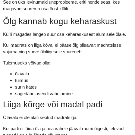
See on üks levinumaid uneprobleeme, eriti nende seas, kes
magavad suurema osa ööst külili.
Õlg kannab kogu keharaskust
Külili magades langeb suur osa keharaskusest alumisele õlale.
Kui madrats on liiga kõva, ei pääse õlg piisavalt madratsisse
vajuma ning surve õlaliigesele suureneb.
Tulemuseks võivad olla:
õlavalu
tuimus
surin kätes
sagedane asendi vahetamine
Liiga kõrge või madal padi
Õlavalu ei ole alati seotud madratsiga.
Kui padi ei täida õla ja pea vahele jäävat ruumi õigesti, tekivad