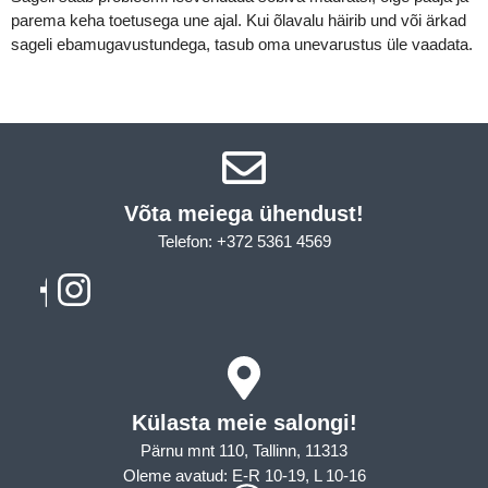
parema keha toetusega une ajal. Kui õlavalu häirib und või ärkad
sageli ebamugavustundega, tasub oma unevarustus üle vaadata.
Võta meiega ühendust!​
Telefon: +372 5361 4569
Email: info@sleepcity.ee
Külasta meie salongi!
Pärnu mnt 110, Tallinn, 11313
Oleme avatud: E-R 10-19, L 10-16