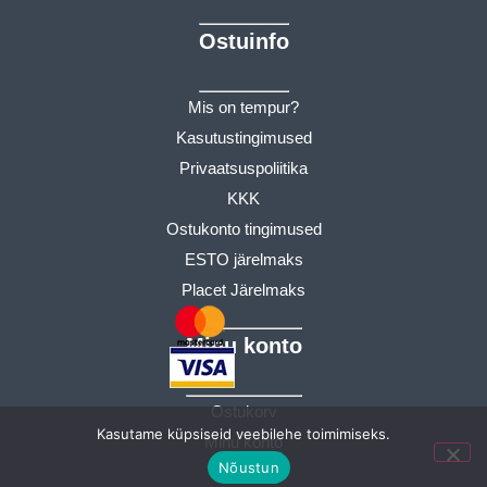
Ostuinfo
Mis on tempur?
Kasutustingimused
Privaatsuspoliitika
KKK
Ostukonto tingimused
ESTO järelmaks
Placet Järelmaks
Minu konto
Ostukorv
Kasutame küpsiseid veebilehe toimimiseks.
Minu konto
Nõustun
Tellimused