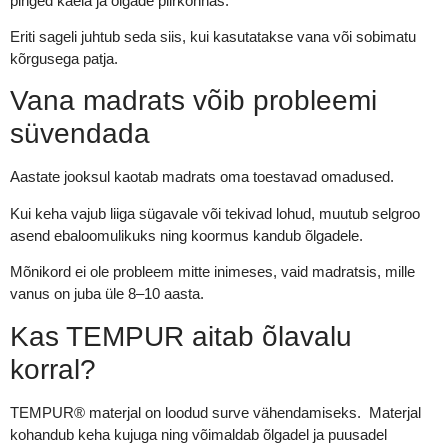
pinged kaela ja õlgade piirkonnas.
Eriti sageli juhtub seda siis, kui kasutatakse vana või sobimatu
kõrgusega patja.
Vana madrats võib probleemi
süvendada
Aastate jooksul kaotab madrats oma toestavad omadused.
Kui keha vajub liiga sügavale või tekivad lohud, muutub selgroo
asend ebaloomulikuks ning koormus kandub õlgadele.
Mõnikord ei ole probleem mitte inimeses, vaid madratsis, mille
vanus on juba üle 8–10 aasta.
Kas TEMPUR aitab õlavalu
korral?
TEMPUR® materjal on loodud surve vähendamiseks. Materjal
kohandub keha kujuga ning võimaldab õlgadel ja puusadel