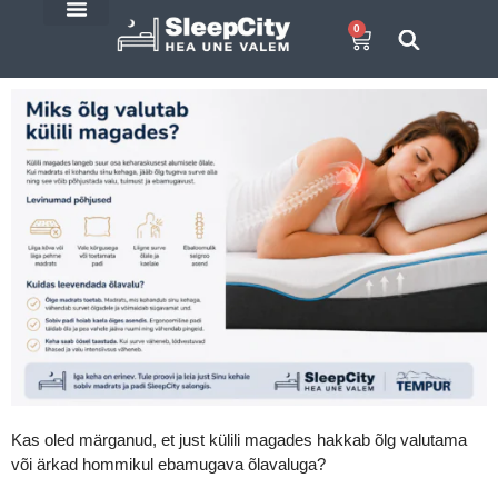
0
E-Pood
SleepCity blogi
Kas oled märganud, et just külili magades hakkab õlg valutama
või ärkad hommikul ebamugava õlavaluga?