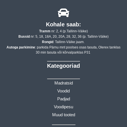
Kohale saab:
Tramm
nr: 2, 4 (p.Tallinn-Väike)
Bussid
nr: 5, 18, 18A, 20, 20A, 28, 32, 36 (p. Tallinn-Väike)
Rongid
: Tallinn-Väike jaam.
Autoga parkimine
: parkida Pärnu mnt poolses osas tasuta, Olerex tanklas
30 min tasuta või kõrvalparklas P31
Kategooriad
Madratsid
Voodid
Padjad
Voodipesu
Muud tooted