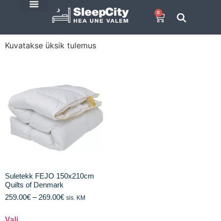
0
E-Pood
SleepCity blogi
Kuvatakse üksik tulemus
Suletekk FEJO 150x210cm
Quilts of Denmark
259.00
€
–
269.00
€
sis. KM
Vali