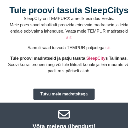
Tule proovi tasuta SleepCity
SleepCity on TEMPUR® ametlik esindus Eestis.
Meie poes saad rahulikult proovida erinevaid madratseid ja leid
endale sobivaima lahenduse. Vaata meie TEMPUR madratseid
siit
Samuti saad tutvuda TEMPUR patjadega
siit
Tule proovi madratseid ja patju tasuta
SleepCity
s Tallinnas
.
Soovi korral broneeri aeg või tule lihtsalt kohale ja leia madrats v
padi, mis päriselt aitab.
Tutvu meie madratsitega
Võta meiega ühendust!​