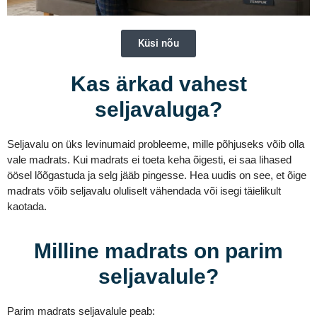
Küsi nõu
Kas ärkad vahest
seljavaluga?
Seljavalu on üks levinumaid probleeme, mille põhjuseks võib olla
vale madrats. Kui madrats ei toeta keha õigesti, ei saa lihased
öösel lõõgastuda ja selg jääb pingesse. Hea uudis on see, et õige
madrats võib seljavalu oluliselt vähendada või isegi täielikult
kaotada.
Milline madrats on parim
seljavalule?
Parim madrats seljavalule peab: