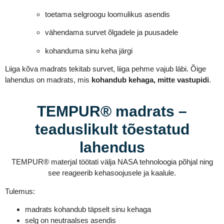
toetama selgroogu loomulikus asendis
vähendama survet õlgadele ja puusadele
kohanduma sinu keha järgi
Liiga kõva madrats tekitab survet, liiga pehme vajub läbi. Õige
lahendus on madrats, mis
kohandub kehaga, mitte vastupidi
.
TEMPUR® madrats –
teaduslikult tõestatud
lahendus
TEMPUR® materjal töötati välja NASA tehnoloogia põhjal ning
see reageerib kehasoojusele ja kaalule.
Tulemus:
madrats kohandub täpselt sinu kehaga
selg on neutraalses asendis