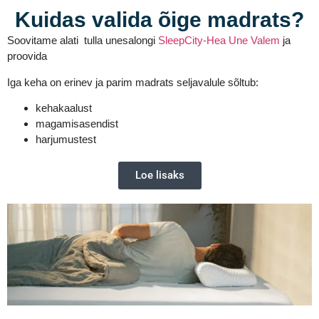
Kuidas valida õige madrats?
Soovitame alati tulla unesalongi
SleepCity-Hea Une Valem
ja
proovida
Iga keha on erinev ja parim madrats seljavalule sõltub:
kehakaalust
magamisasendist
harjumustest
Loe lisaks