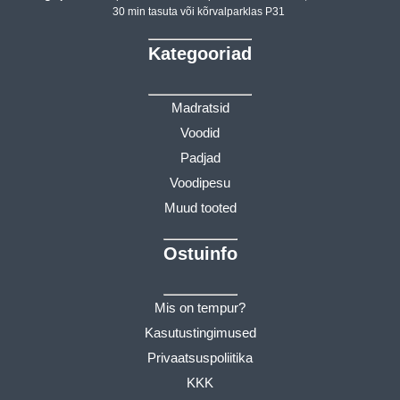
30 min tasuta või kõrvalparklas P31
Kategooriad
Madratsid
Voodid
Padjad
Voodipesu
Muud tooted
Ostuinfo
Mis on tempur?
Kasutustingimused
Privaatsuspoliitika
KKK