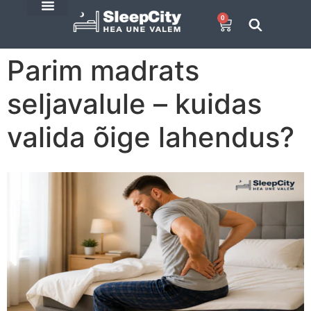
0
E-Pood
SleepCity blogi
Parim madrats
seljavalule – kuidas
valida õige lahendus?