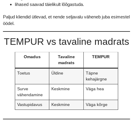
lihased saavad täielikult lõõgastuda.
Paljud kliendid ütlevad, et nende seljavalu väheneb juba esimestel
öödel.
TEMPUR vs tavaline madrats
Omadus
Tavaline
TEMPUR
madrats
Toetus
Üldine
Täpne
kehajärgne
Surve
Keskmine
Väga hea
vähendamine
Vastupidavus
Keskmine
Väga kõrge