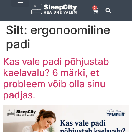
0
E-Pood
SleepCity blogi
Silt:
ergonoomiline
padi
Kas vale padi põhjustab
kaelavalu? 6 märki, et
probleem võib olla sinu
padjas.