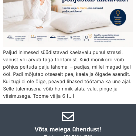
Paljud inimesed süüdistavad kaelavalu puhul stressi,
vanust või arvuti taga töötamist. Kuid mõnikord võib
põhjus peituda palju lähemal – padjas, millel magad igal
ööl. Padi mõjutab otseselt pea, kaela ja õlgade asendit.
Kui tugi ei ole õige, peavad lihased töötama ka une ajal.
Selle tulemusena võib hommik alata valu, pinge ja
väsimusega. Toome välja 6 […]
Võta meiega ühendust!​