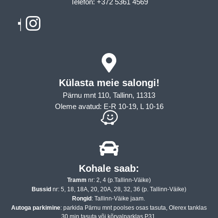
Telefon: +372 5361 4569
Email: info@sleepcity.ee
Külasta meie salongi!
Pärnu mnt 110, Tallinn, 11313
Oleme avatud: E-R 10-19, L 10-16
Kohale saab:
Tramm
nr: 2, 4 (p.Tallinn-Väike)
Bussid
nr: 5, 18, 18A, 20, 20A, 28, 32, 36 (p. Tallinn-Väike)
Rongid
: Tallinn-Väike jaam.
Autoga parkimine
: parkida Pärnu mnt poolses osas tasuta, Olerex tanklas
30 min tasuta või kõrvalparklas P31