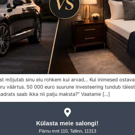
mõjutab sinu elu rohkem kui arvad… Kui inimesed ostavad a
turu väärtus. 50 000 euro suurune investeering tundub täiest
adrats saab ikka nii palju maksta?” Vaatame […]
Külasta meie salongi!
Pärnu mnt 110, Tallinn, 11313