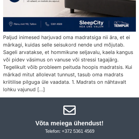
Paljud inimesed harjuvad oma madratsiga nii ära, et ei
märkagi, kuidas selle seisukord nende und mõjutab.
Sageli arvatakse, et hommikune seljavalu, kaela kangus
või pidev väsimus on vanuse või stressi tagajärg.
Tegelikult võib probleem peituda hoopis madratsis. Kui
märkad mitut allolevat tunnust, tasub oma madrats
kriitilise pilguga üle vaadata. 1. Madrats on nähtavalt
lohku vajunud […]
Võta meiega ühendust!​
Telefon: +372 5361 4569
Email: info@sleepcity.ee