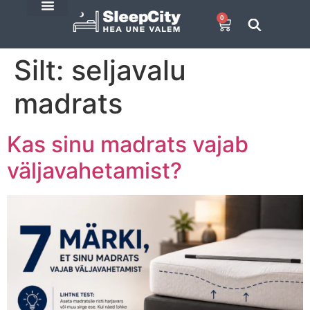
0
E-Pood
SleepCity blogi
Silt:
seljavalu
madrats
Kas sinu madrats vajab
väljavahetamist?