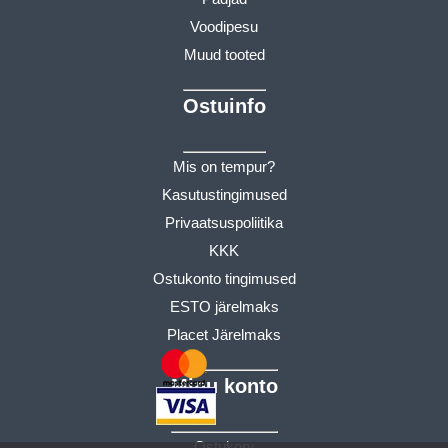
Voodipesu
Muud tooted
Ostuinfo
Mis on tempur?
Kasutustingimused
Privaatsuspoliitika
KKK
Ostukonto tingimused
ESTO järelmaks
Placet Järelmaks
Minu konto
Ostukorv