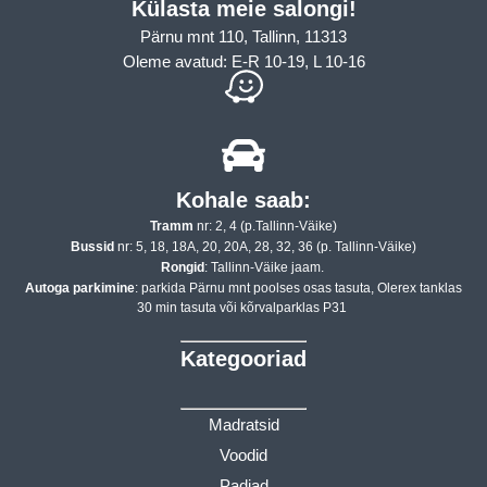
Külasta meie salongi!
Pärnu mnt 110, Tallinn, 11313
Oleme avatud: E-R 10-19, L 10-16
Kohale saab:
Tramm
nr: 2, 4 (p.Tallinn-Väike)
Bussid
nr: 5, 18, 18A, 20, 20A, 28, 32, 36 (p. Tallinn-Väike)
Rongid
: Tallinn-Väike jaam.
Autoga parkimine
: parkida Pärnu mnt poolses osas tasuta, Olerex tanklas
30 min tasuta või kõrvalparklas P31
Kategooriad
Madratsid
Voodid
Padjad