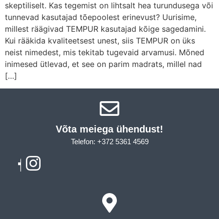
skeptiliselt. Kas tegemist on lihtsalt hea turundusega või
tunnevad kasutajad tõepoolest erinevust? Uurisime,
millest räägivad TEMPUR kasutajad kõige sagedamini.
Kui rääkida kvaliteetsest unest, siis TEMPUR on üks
neist nimedest, mis tekitab tugevaid arvamusi. Mõned
inimesed ütlevad, et see on parim madrats, millel nad
[…]
Võta meiega ühendust!​
Telefon: +372 5361 4569
Email: info@sleepcity.ee