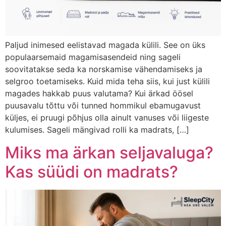
Paljud inimesed eelistavad magada külili. See on üks
populaarsemaid magamisasendeid ning sageli
soovitatakse seda ka norskamise vähendamiseks ja
selgroo toetamiseks. Kuid mida teha siis, kui just külili
magades hakkab puus valutama? Kui ärkad öösel
puusavalu tõttu või tunned hommikul ebamugavust
küljes, ei pruugi põhjus olla ainult vanuses või liigeste
kulumises. Sageli mängivad rolli ka madrats, […]
Miks ma ärkan seljavaluga?
Kas süüdi on madrats?