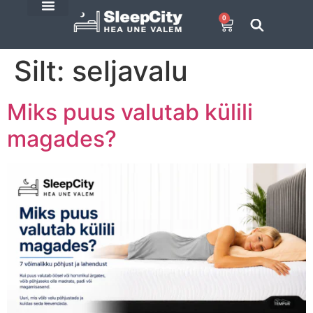
0
E-Pood
SleepCity blogi
Silt:
seljavalu
Miks puus valutab külili
magades?