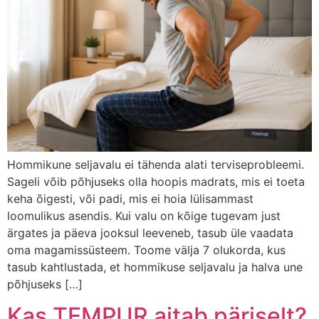
Hommikune seljavalu ei tähenda alati terviseprobleemi.
Sageli võib põhjuseks olla hoopis madrats, mis ei toeta
keha õigesti, või padi, mis ei hoia lülisammast
loomulikus asendis. Kui valu on kõige tugevam just
ärgates ja päeva jooksul leeveneb, tasub üle vaadata
oma magamissüsteem. Toome välja 7 olukorda, kus
tasub kahtlustada, et hommikuse seljavalu ja halva une
põhjuseks […]
Kas TEMPUR aitab päriselt?