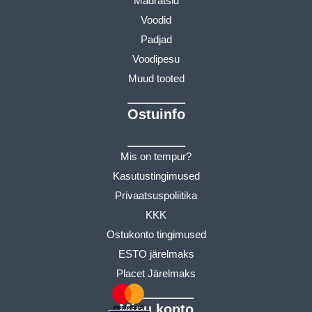
Madratsid
Voodid
Padjad
Voodipesu
Muud tooted
Ostuinfo
Mis on tempur?
Kasutustingimused
Privaatsuspoliitika
KKK
Ostukonto tingimused
ESTO järelmaks
Placet Järelmaks
Minu konto