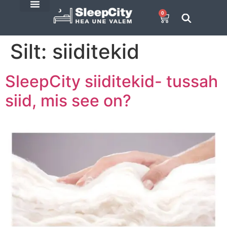
0
E-Pood
SleepCity blogi
Silt:
siiditekid
SleepCity siiditekid- tussah
siid, mis see on?