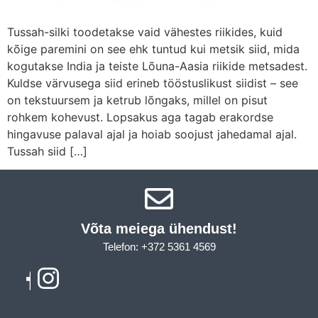
Tussah-silki toodetakse vaid vähestes riikides, kuid
kõige paremini on see ehk tuntud kui metsik siid, mida
kogutakse India ja teiste Lõuna-Aasia riikide metsadest.
Kuldse värvusega siid erineb tööstuslikust siidist – see
on tekstuursem ja ketrub lõngaks, millel on pisut
rohkem kohevust. Lopsakus aga tagab erakordse
hingavuse palaval ajal ja hoiab soojust jahedamal ajal.
Tussah siid […]
Võta meiega ühendust!​
Telefon: +372 5361 4569
Email: info@sleepcity.ee