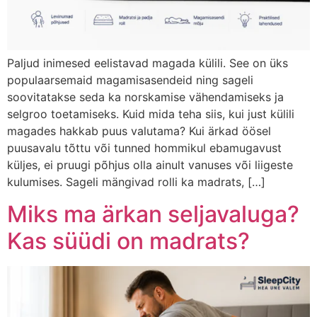
Paljud inimesed eelistavad magada külili. See on üks
populaarsemaid magamisasendeid ning sageli
soovitatakse seda ka norskamise vähendamiseks ja
selgroo toetamiseks. Kuid mida teha siis, kui just külili
magades hakkab puus valutama? Kui ärkad öösel
puusavalu tõttu või tunned hommikul ebamugavust
küljes, ei pruugi põhjus olla ainult vanuses või liigeste
kulumises. Sageli mängivad rolli ka madrats, […]
Miks ma ärkan seljavaluga?
Kas süüdi on madrats?