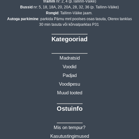
Tramm
nr: 2, 4 (p.Tallinn-Väike)
Bussid
nr: 5, 18, 18A, 20, 20A, 28, 32, 36 (p. Tallinn-Väike)
Rongid
: Tallinn-Väike jaam.
Autoga parkimine
: parkida Pärnu mnt poolses osas tasuta, Olerex tanklas
30 min tasuta või kõrvalparklas P31
Kategooriad
Madratsid
Voodid
Padjad
Voodipesu
Muud tooted
Ostuinfo
Mis on tempur?
Kasutustingimused