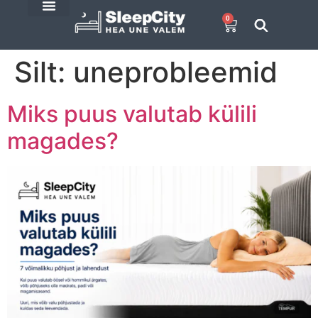
0
E-Pood
SleepCity blogi
Silt:
uneprobleemid
Miks puus valutab külili
magades?