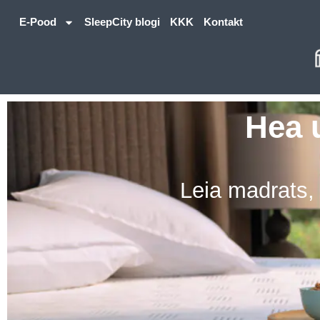
E-Pood
SleepCity blogi
KKK
Kontakt
Hea 
Leia madrats,