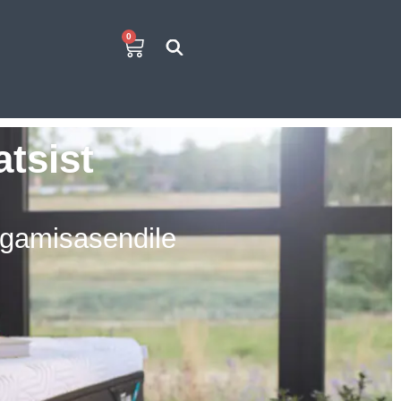
0
tsist
agamisasendile