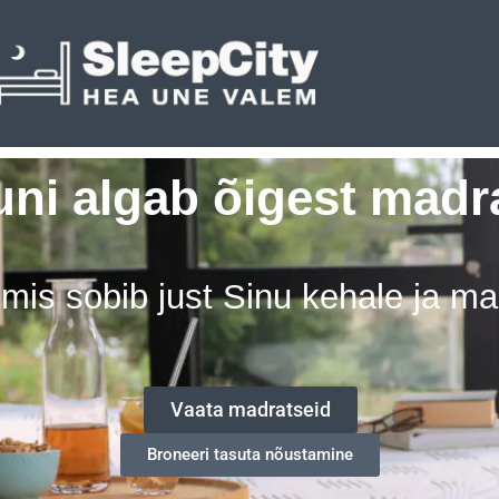
uni algab õigest madra
 mis sobib just Sinu kehale ja m
Vaata madratseid
Broneeri tasuta nõustamine