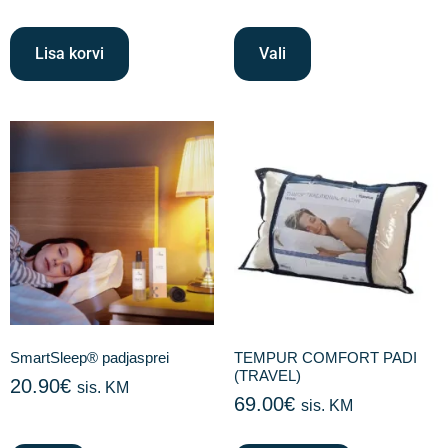
Lisa korvi
Vali
SmartSleep® padjasprei
TEMPUR COMFORT PADI
(TRAVEL)
20.90
€
sis. KM
69.00
€
sis. KM