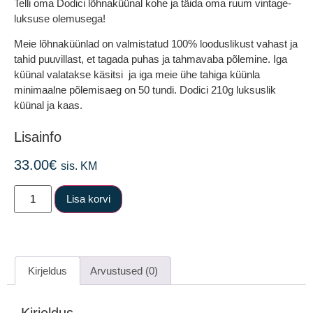
Telli oma
Dodici lõhnaküünal
kohe ja täida oma ruum vintage-
luksuse olemusega!
Meie lõhnaküünlad on valmistatud 100% looduslikust vahast ja
tahid puuvillast, et tagada puhas ja tahmavaba põlemine. Iga
küünal valatakse käsitsi ja iga meie ühe tahiga küünla
minimaalne põlemisaeg on 50 tundi. Dodici 210g luksuslik
küünal ja kaas.
Lisainfo
33.00
€
sis. KM
Lisa korvi
Kirjeldus
Arvustused (0)
Kirjeldus