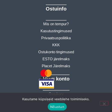
Ostuinfo
Mis on tempur?
Kasutustingimused
Privaatsuspoliitika
KKK
Ostukonto tingimused
ESTO järelmaks
Placet Järelmaks
Minu konto
Ostukorv
Kasutame küpsiseid veebilehe toimimiseks.
Minu konto
Nõustun
Tellimused