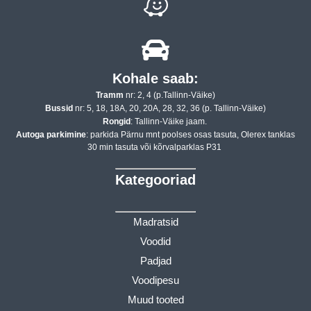
Kohale saab:
Tramm
nr: 2, 4 (p.Tallinn-Väike)
Bussid
nr: 5, 18, 18A, 20, 20A, 28, 32, 36 (p. Tallinn-Väike)
Rongid
: Tallinn-Väike jaam.
Autoga parkimine
: parkida Pärnu mnt poolses osas tasuta, Olerex tanklas
30 min tasuta või kõrvalparklas P31
Kategooriad
Madratsid
Voodid
Padjad
Voodipesu
Muud tooted