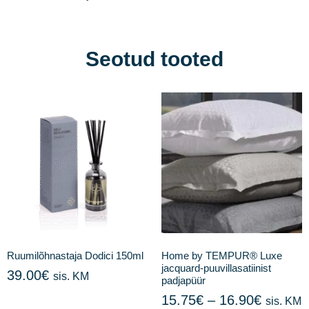
Seotud tooted
Ruumilõhnastaja Dodici 150ml
Home by TEMPUR® Luxe
jacquard-puuvillasatiinist
39.00
€
sis. KM
padjapüür
15.75
€
–
16.90
€
sis. KM