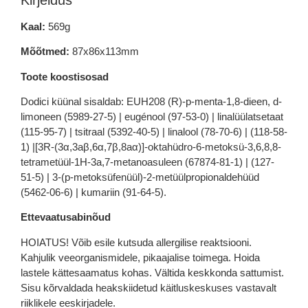
Kaal:
569g
Mõõtmed:
87x86x113mm
Toote koostisosad
Dodici küünal sisaldab: EUH208 (R)-p-menta-1,8-dieen, d-
limoneen (5989-27-5) | eugénool (97-53-0) | linalüülatsetaat
(115-95-7) | tsitraal (5392-40-5) | linalool (78-70-6) | (118-58-
1) |[3R-(3α,3aβ,6α,7β,8aα)]-oktahüdro-6-metoksü-3,6,8,8-
tetrametüül-1H-3a,7-metanoasuleen (67874-81-1) | (127-
51-5) | 3-(p-metoksüfenüül)-2-metüülpropionaldehüüd
(5462-06-6) | kumariin (91-64-5).
Ettevaatusabinõud
HOIATUS! Võib esile kutsuda allergilise reaktsiooni.
Kahjulik veeorganismidele, pikaajalise toimega. Hoida
lastele kättesaamatus kohas. Vältida keskkonda sattumist.
Sisu kõrvaldada heakskiidetud käitluskeskuses vastavalt
riiklikele eeskirjadele.