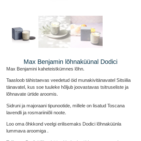
Max Benjamin lõhnaküünal Dodici
Max Benjamini kaheteistkümnes lõhn.
Taasloob tähistaevas veedetud öid munakivitänavatel Sitsiilia
tänavatel, kus soe tuuleke hõljub joovastavas tsitruseliste ja
lõhnavate ürtide aroomis.
Sidruni ja majoraani tipunootide, millele on lisatud Toscana
lavendli ja rosmariiniõli noote.
Loo oma õhkkond veelgi erilisemaks Dodici lõhnaküünla
lummava aroomiga .