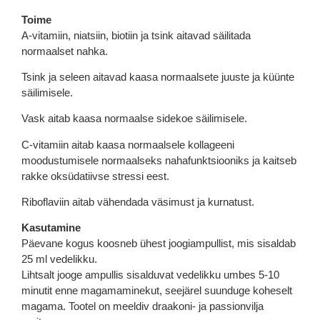
Toime
A-vitamiin, niatsiin, biotiin ja tsink aitavad säilitada
normaalset nahka.
Tsink ja seleen aitavad kaasa normaalsete juuste ja küünte
säilimisele.
Vask aitab kaasa normaalse sidekoe säilimisele.
C-vitamiin aitab kaasa normaalsele kollageeni
moodustumisele normaalseks nahafunktsiooniks ja kaitseb
rakke oksüdatiivse stressi eest.
Riboflaviin aitab vähendada väsimust ja kurnatust.
Kasutamine
Päevane kogus koosneb ühest joogiampullist, mis sisaldab
25 ml vedelikku.
Lihtsalt jooge ampullis sisalduvat vedelikku umbes 5-10
minutit enne magamaminekut, seejärel suunduge koheselt
magama. Tootel on meeldiv draakoni- ja passionvilja