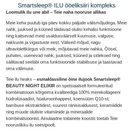
Smartsleep® ILU ööeliksiiri kompleks
Loomulik ilu une abil – Teie naha nooruse allikas
Meie keha puutub iga päev kokku paljude välismõjudega. Meie
nahk, juuksed ja küüned täidavad olulisi kehalisi funktsioone
ning kaitsevad meid usaldusväärselt kuumuse, valguse,
nakkuste ja vigastuste eest. Välised mõjud, nagu
ultraviolettkiirgus või meik, mõjutavad meie nahka. Öösel,
puhates, uuenevad nahk, juuksed, küüned ja sidekoed ning
säilitavad seeläbi oma funktsioonide stabiilsuse ja taastavad
oma välimuse.
Teie ilu heaks –
esmaklassiline öine ilujook Smartsleep®
BEAUTY NIGHT ELIXIR
on spetsiaalselt formuleeritud
kombinatsioon kõrgeima kvaliteediga 100% merekollageeni
hüdrolüsaadist, hüaluroonhappest, koensüüm Q10-st,
bambuse ekstraktidest, suurest ränisisaldusest, keramiidide
ning muude oluliste vitamiinide ja mineraalide
kombinatsioonist. Ainulaadne toitainete koostis toetab Teie
nooruslikku ilu seestpoolt.