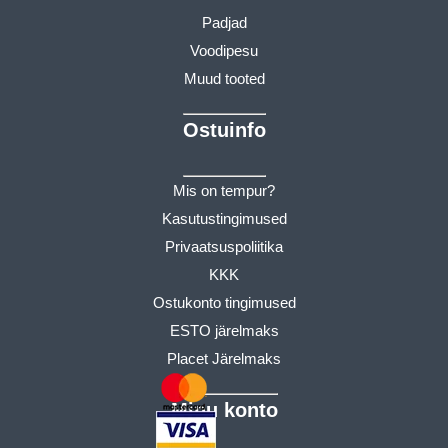
Padjad
Voodipesu
Muud tooted
Ostuinfo
Mis on tempur?
Kasutustingimused
Privaatsuspoliitika
KKK
Ostukonto tingimused
ESTO järelmaks
Placet Järelmaks
Minu konto