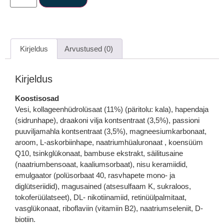
Kirjeldus
Arvustused (0)
Kirjeldus
Koostisosad
Vesi, kollageenhüdrolüsaat (11%) (päritolu: kala), hapendaja
(sidrunhape), draakoni vilja kontsentraat (3,5%), passioni
puuviljamahla kontsentraat (3,5%), magneesiumkarbonaat,
aroom, L-askorbiinhape, naatriumhüaluronaat , koensüüm
Q10, tsinkglükonaat, bambuse ekstrakt, säilitusaine
(naatriumbensoaat, kaaliumsorbaat), nisu keramiidid,
emulgaator (polüsorbaat 40, rasvhapete mono- ja
diglütseriidid), magusained (atsesulfaam K, sukraloos,
tokoferüülatseet), DL- nikotiinamiid, retinüülpalmitaat,
vasglükonaat, riboflaviin (vitamiin B2), naatriumseleniit, D-
biotiin.