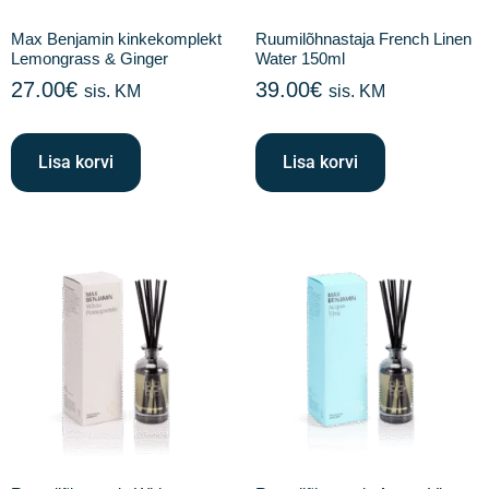
Max Benjamin kinkekomplekt
Ruumilõhnastaja French Linen
Lemongrass & Ginger
Water 150ml
27.00
€
39.00
€
sis. KM
sis. KM
Lisa korvi
Lisa korvi