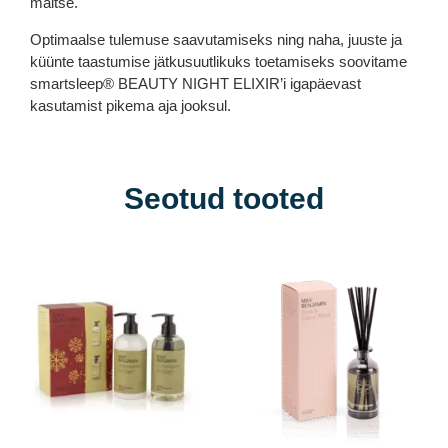
maitse.
Optimaalse tulemuse saavutamiseks ning naha, juuste ja
küünte taastumise jätkusuutlikuks toetamiseks soovitame
smartsleep® BEAUTY NIGHT ELIXIR’i igapäevast
kasutamist pikema aja jooksul.
Seotud tooted