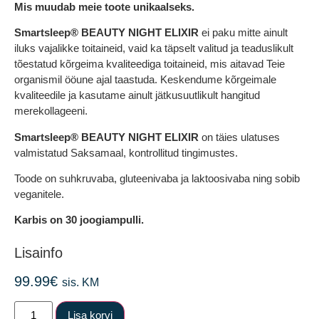
Mis muudab meie toote unikaalseks.
Smartsleep® BEAUTY NIGHT ELIXIR
ei paku mitte ainult
iluks vajalikke toitaineid, vaid ka täpselt valitud ja teaduslikult
tõestatud kõrgeima kvaliteediga toitaineid, mis aitavad Teie
organismil ööune ajal taastuda. Keskendume kõrgeimale
kvaliteedile ja kasutame ainult jätkusuutlikult hangitud
merekollageeni.
Smartsleep® BEAUTY NIGHT ELIXIR
on täies ulatuses
valmistatud Saksamaal, kontrollitud tingimustes.
Toode on suhkruvaba, gluteenivaba ja laktoosivaba ning sobib
veganitele.
Karbis on 30 joogiampulli.
Lisainfo
99.99
€
sis. KM
Lisa korvi