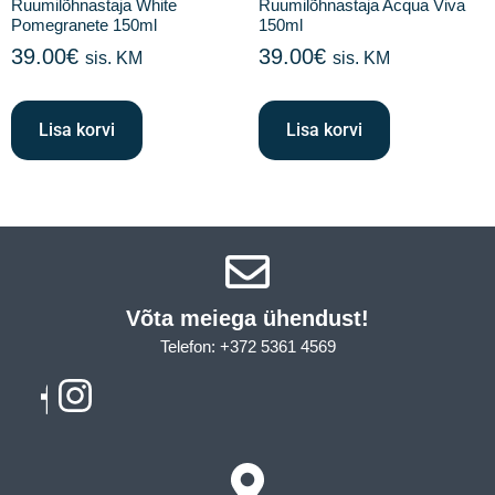
Ruumilõhnastaja White
Ruumilõhnastaja Acqua Viva
Pomegranete 150ml
150ml
39.00
€
39.00
€
sis. KM
sis. KM
Lisa korvi
Lisa korvi
Võta meiega ühendust!​
Telefon: +372 5361 4569
Email: info@sleepcity.ee