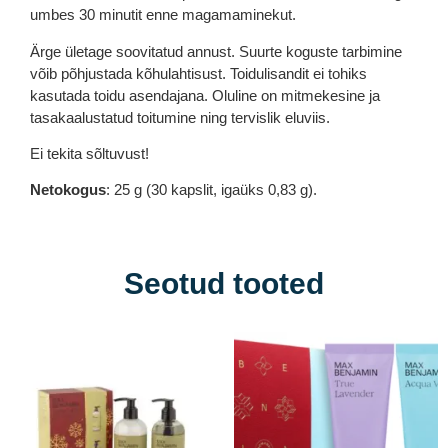
umbes 30 minutit enne magamaminekut.
Ärge ületage soovitatud annust. Suurte koguste tarbimine
võib põhjustada kõhulahtisust. Toidulisandit ei tohiks
kasutada toidu asendajana. Oluline on mitmekesine ja
tasakaalustatud toitumine ning tervislik eluviis.
Ei tekita sõltuvust!
Netokogus
: 25 g (30 kapslit, igaüks 0,83 g).
Seotud tooted