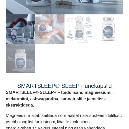
SMARTSLEEP® SLEEP+ unekapslid
SMARTSLEEP
®
SLEEP
+
– toidulisand magneesiumi,
melatoniini, ashwagandha, kannatuslille ja melissi
ekstraktidega.
Magneesium aitab säilitada normaalset närvisüsteemi talitlust,
psühholoogilist funktsiooni, lihaste funktsiooni,
energiavahetust, valgusünteesi ning aitab vähendada