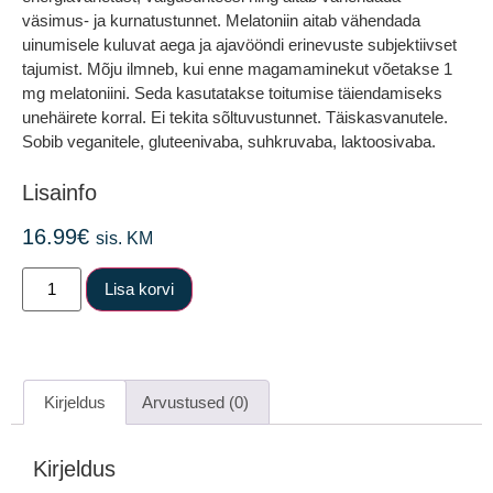
väsimus- ja kurnatustunnet. Melatoniin aitab vähendada
uinumisele kuluvat aega ja ajavööndi erinevuste subjektiivset
tajumist. Mõju ilmneb, kui enne magamaminekut võetakse 1
mg melatoniini. Seda kasutatakse toitumise täiendamiseks
unehäirete korral. Ei tekita sõltuvustunnet. Täiskasvanutele.
Sobib veganitele, gluteenivaba, suhkruvaba, laktoosivaba.
Lisainfo
16.99
€
sis. KM
Lisa korvi
Kirjeldus
Arvustused (0)
Kirjeldus