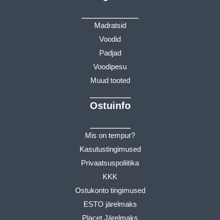
Madratsid
Voodid
Padjad
Voodipesu
Muud tooted
Ostuinfo
Mis on tempur?
Kasutustingimused
Privaatsuspoliitika
KKK
Ostukonto tingimused
ESTO järelmaks
Placet Järelmaks