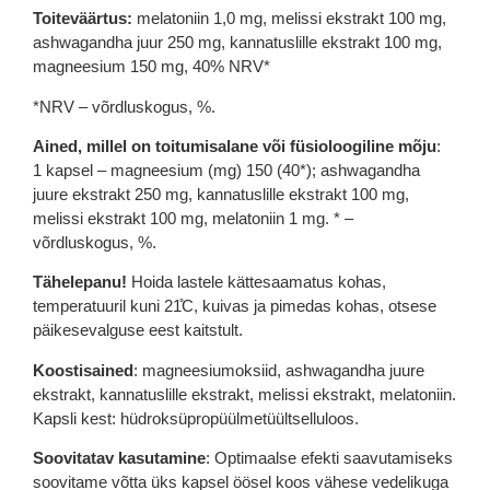
Toiteväärtus:
melatoniin 1,0 mg, melissi ekstrakt 100 mg,
ashwagandha juur 250 mg, kannatuslille ekstrakt 100 mg,
magneesium 150 mg, 40% NRV*
*NRV – võrdluskogus, %.
Ained, millel on toitumisalane või füsioloogiline mõju
:
1 kapsel – magneesium (mg) 150 (40*); ashwagandha
juure ekstrakt 250 mg, kannatuslille ekstrakt 100 mg,
melissi ekstrakt 100 mg, melatoniin 1 mg. * –
võrdluskogus, %.
Tähelepanu!
Hoida lastele kättesaamatus kohas,
temperatuuril kuni 21̊C, kuivas ja pimedas kohas, otsese
päikesevalguse eest kaitstult.
Koostisained
: magneesiumoksiid, ashwagandha juure
ekstrakt, kannatuslille ekstrakt, melissi ekstrakt, melatoniin.
Kapsli kest: hüdroksüpropüülmetüültselluloos.
Soovitatav kasutamine
: Optimaalse efekti saavutamiseks
soovitame võtta üks kapsel öösel koos vähese vedelikuga