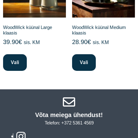
WoodWick küünal Large
WoodWick küünal Medium
klaasis
klaasis
39.90
€
28.90
€
sis. KM
sis. KM
Vali
Vali
Võta meiega ühendust!​
Telefon: +372 5361 4569
Email: info@sleepcity.ee