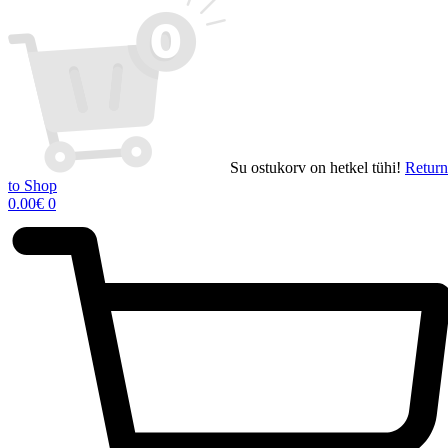
Su ostukorv on hetkel tühi!
Return
to Shop
0.00
€
0