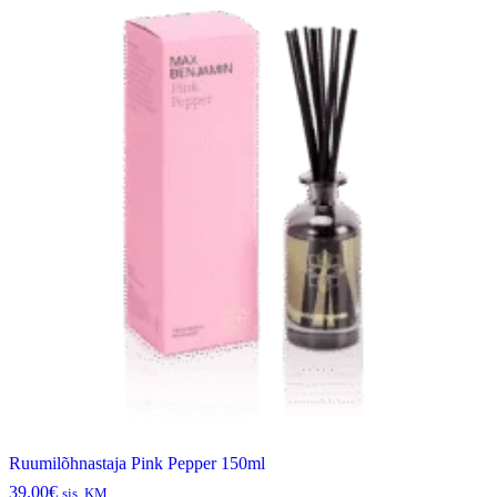
Ruumilõhnastaja Pink Pepper 150ml
39.00
€
sis. KM