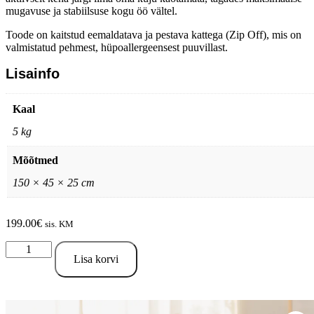
mugavuse ja stabiilsuse kogu öö vältel.
Toode on kaitstud eemaldatava ja pestava kattega (Zip Off), mis on
valmistatud pehmest, hüpoallergeensest puuvillast.
Lisainfo
Kaal
5 kg
Mõõtmed
150 × 45 × 25 cm
199.00
€
sis. KM
TEMPUR
pikk
Lisa korvi
kaisupadi
kogus