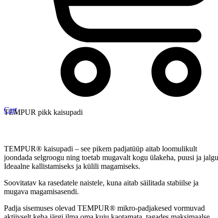
Cart
TEMPUR pikk kaisupadi
TEMPUR® kaisupadi – see pikem padjatüüp aitab loomulikult
joondada selgroogu ning toetab mugavalt kogu ülakeha, puusi ja jalgu
Ideaalne kallistamiseks ja külili magamiseks.
Soovitatav ka rasedatele naistele, kuna aitab säilitada stabiilse ja
mugava magamisasendi.
Padja sisemuses olevad TEMPUR® mikro-padjakesed vormuvad
aktiivselt keha järgi ilma oma kuju kaotamata, tagades maksimaalse