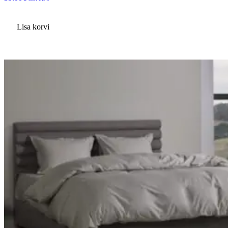
Lisa korvi
Sellel
tootel
on
mitu
varianti.
Valikuid
saab
teha
tootelehel.