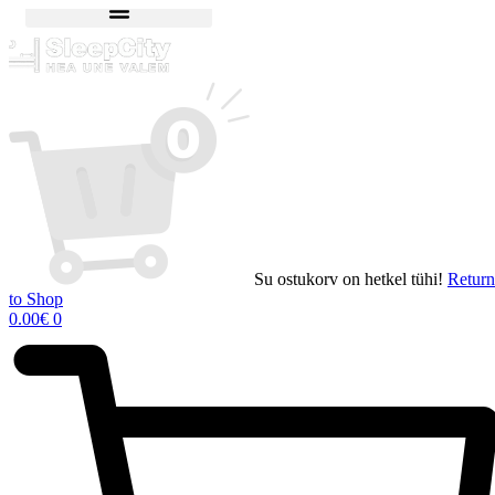
Liigu
sisu
juurde
Su ostukorv on hetkel tühi!
Return
to Shop
0.00
€
0