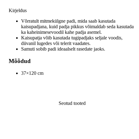
Kirjeldus
Võrratult mitmekülgne padi, mida saab kasutada
kaisupadjana, kuid padja pikkus võimaldab seda kasutada
ka kaheinimesevoodil kahe padja asemel.
Kaisupatja võib kasutada tugipadjaks seljale voodis,
diivanil lugedes või telerit vaadates.
Samuti sobib padi ideaalselt rasedate jaoks.
Mõõdud
37×120 cm
Seotud tooted