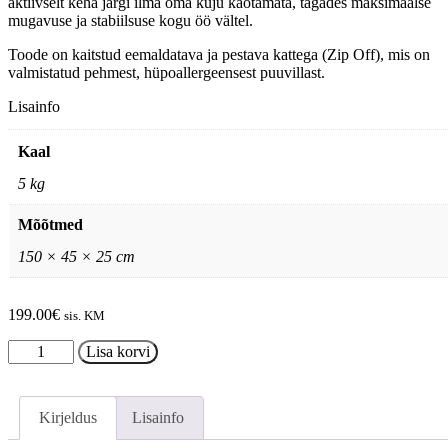
aktiivselt keha järgi ilma oma kuju kaotamata, tagades maksimaalse
mugavuse ja stabiilsuse kogu öö vältel.
Toode on kaitstud eemaldatava ja pestava kattega (Zip Off), mis on
valmistatud pehmest, hüpoallergeensest puuvillast.
Lisainfo
Kaal
5 kg
Mõõtmed
150 × 45 × 25 cm
199.00
€
sis. KM
TEMPUR
Lisa korvi
pikk
kaisupadi
kogus
Kirjeldus
Lisainfo