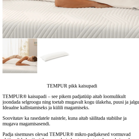
TEMPUR pikk kaisupadi
TEMPUR® kaisupadi – see pikem padjatüüp aitab loomulikult
joondada selgroogu ning toetab mugavalt kogu ülakeha, puusi ja jalgu
Ideaalne kallistamiseks ja külili magamiseks.
Soovitatav ka rasedatele naistele, kuna aitab säilitada stabiilse ja
mugava magamisasendi.
Padja sisemuses olevad TEMPUR® mikro-padjakesed vormuvad