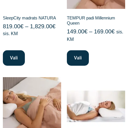
SleepCity madrats NATURA
TEMPUR padi Millennium
Queen
819.00
€
–
1,829.00
€
149.00
€
–
169.00
€
sis.
sis. KM
KM
Vali
Vali