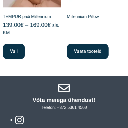
TEMPUR padi Millennium
Millennium Pillow
139.00
€
–
169.00
€
sis.
KM
Vali
Vaata tooteid
Võta meiega ühendust!​
Telefon: +372 5361 4569
Email: info@sleepcity.ee