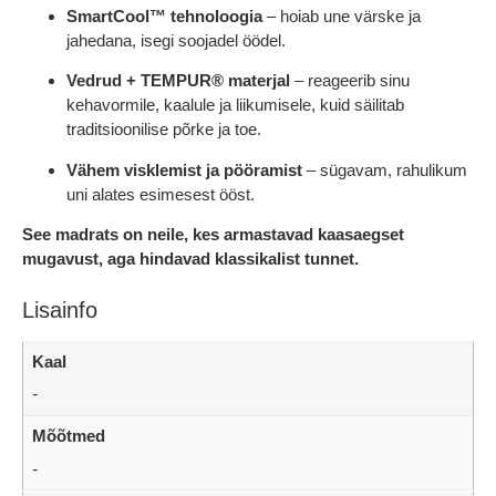
SmartCool™ tehnoloogia
– hoiab une värske ja
jahedana, isegi soojadel öödel.
Vedrud + TEMPUR® materjal
– reageerib sinu
kehavormile, kaalule ja liikumisele, kuid säilitab
traditsioonilise põrke ja toe.
Vähem visklemist ja pööramist
– sügavam, rahulikum
uni alates esimesest ööst.
See madrats on neile, kes armastavad kaasaegset
mugavust, aga hindavad klassikalist tunnet.
Lisainfo
Kaal
-
Mõõtmed
-