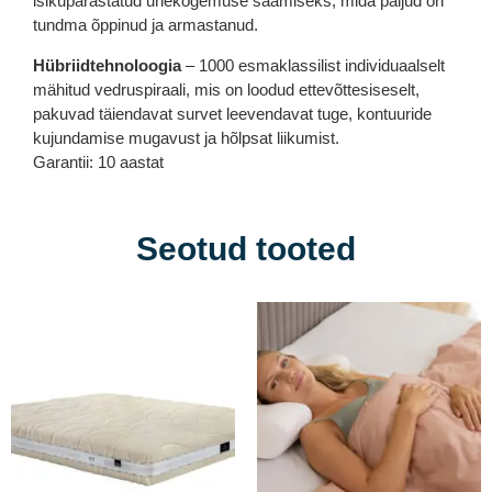
isikupärastatud unekogemuse saamiseks, mida paljud on
tundma õppinud ja armastanud.
Hübriidtehnoloogia
– 1000 esmaklassilist individuaalselt
mähitud vedruspiraali, mis on loodud ettevõttesiseselt,
pakuvad täiendavat survet leevendavat tuge, kontuuride
kujundamise mugavust ja hõlpsat liikumist.
Garantii: 10 aastat
Seotud tooted