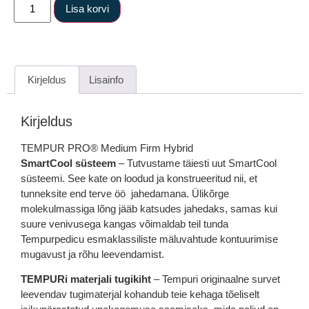
Lisa korvi
Kirjeldus
Lisainfo
Kirjeldus
TEMPUR PRO® Medium Firm Hybrid
SmartCool süsteem
– Tutvustame täiesti uut SmartCool
süsteemi. See kate on loodud ja konstrueeritud nii, et
tunneksite end terve öö jahedamana. Ülikõrge
molekulmassiga lõng jääb katsudes jahedaks, samas kui
suure venivusega kangas võimaldab teil tunda
Tempurpedicu esmaklassiliste mäluvahtude kontuurimise
mugavust ja rõhu leevendamist.
TEMPURi materjali tugikiht
– Tempuri originaalne survet
leevendav tugimaterjal kohandub teie kehaga tõeliselt