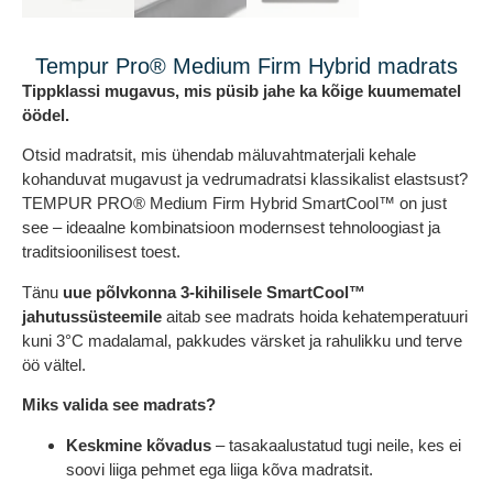
Tempur Pro® Medium Firm Hybrid madrats
Tippklassi mugavus, mis püsib jahe ka kõige kuumematel
öödel.
Otsid madratsit, mis ühendab mäluvahtmaterjali kehale
kohanduvat mugavust ja vedrumadratsi klassikalist elastsust?
TEMPUR PRO® Medium Firm Hybrid SmartCool™ on just
see – ideaalne kombinatsioon modernsest tehnoloogiast ja
traditsioonilisest toest.
Tänu
uue põlvkonna 3-kihilisele SmartCool™
jahutussüsteemile
aitab see madrats hoida kehatemperatuuri
kuni 3°C madalamal, pakkudes värsket ja rahulikku und terve
öö vältel.
Miks valida see madrats?
Keskmine kõvadus
– tasakaalustatud tugi neile, kes ei
soovi liiga pehmet ega liiga kõva madratsit.