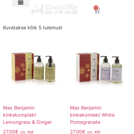
0
E-Pood
SleepCity blogi
Kuvatakse kõik 5 tulemust
Max Benjamin
Max Benjamin
kinkekomplekt
kinkekomlekt White
Lemongrass & Ginger
Pomegranate
27.00
€
27.00
€
sis. KM
sis. KM