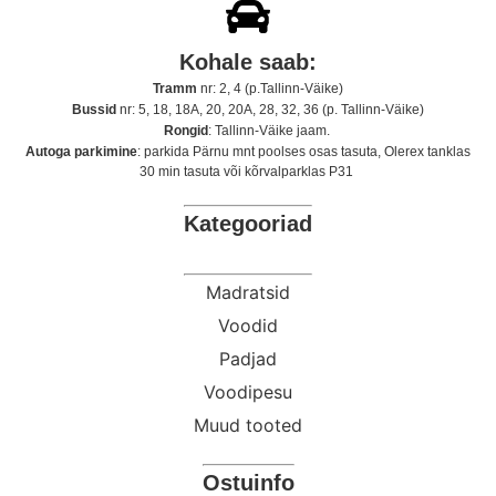
Kohale saab:
Tramm
nr: 2, 4 (p.Tallinn-Väike)
Bussid
nr: 5, 18, 18A, 20, 20A, 28, 32, 36 (p. Tallinn-Väike)
Rongid
: Tallinn-Väike jaam.
Autoga parkimine
: parkida Pärnu mnt poolses osas tasuta, Olerex tanklas
30 min tasuta või kõrvalparklas P31
Kategooriad
Madratsid
Voodid
Padjad
Voodipesu
Muud tooted
Ostuinfo