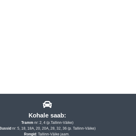
Kohale saab:
Tramm
nr: 2, 4 (p.Tallinn-Väike)
Bussid
nr: 5, 18, 18A, 20, 20A, 28, 32, 36 (p. Tallinn-Väike)
Rongid
: Tallinn-Väike jaam.