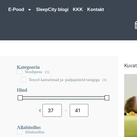
E-Pood
SleepCity blogi
KKK
Kontakt
Kuvat
Kategooria
Voodipesu
(1)
Tencel kaitselinad ja- padjapüürid tsingiga
(1)
Hind
€
-
Minimum Price
Maximum Price
Allahindlus
Allahindlus