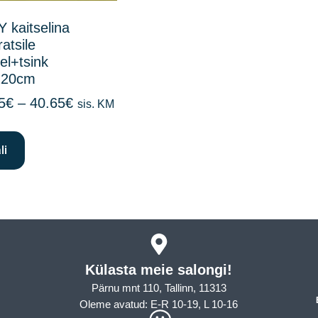
 kaitselina
atsile
el+tsink
120cm
5
€
–
40.65
€
sis. KM
li
Külasta meie salongi!
Pärnu mnt 110, Tallinn, 11313
Oleme avatud: E-R 10-19, L 10-16