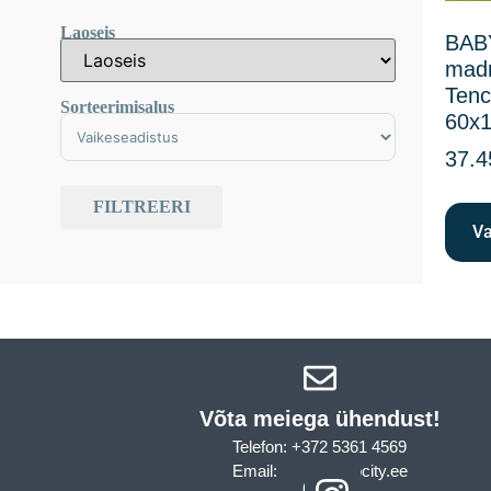
Laoseis
BABY
madr
Tenc
Sorteerimisalus
60x
Sort Products
37.4
FILTREERI
Va
Võta meiega ühendust!​
Telefon: +372 5361 4569
Email: info@sleepcity.ee