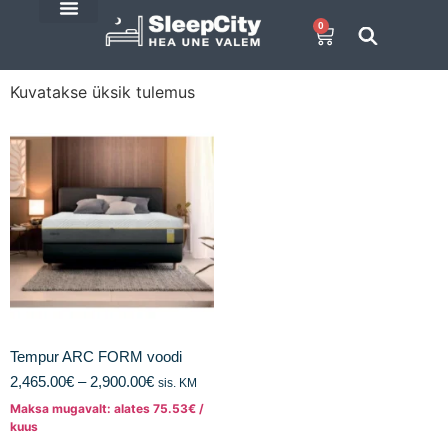
0
E-Pood
SleepCity blogi
Kuvatakse üksik tulemus
Tempur ARC FORM voodi
2,465.00
€
–
2,900.00
€
sis. KM
Maksa mugavalt: alates
75.53
€
/
kuus