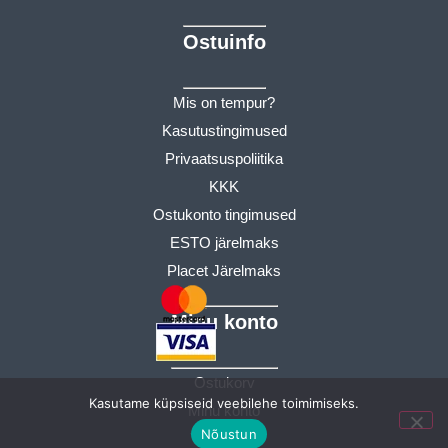
Ostuinfo
Mis on tempur?
Kasutustingimused
Privaatsuspoliitika
KKK
Ostukonto tingimused
ESTO järelmaks
Placet Järelmaks
Minu konto
Ostukorv
Kasutame küpsiseid veebilehe toimimiseks.
Minu konto
Nõustun
Tellimused