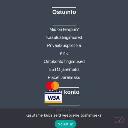
Ostuinfo
Mis on tempur?
Kasutustingimused
Privaatsuspoliitika
KKK
Ostukonto tingimused
ESTO järelmaks
Placet Järelmaks
Minu konto
Ostukorv
Kasutame küpsiseid veebilehe toimimiseks.
Minu konto
Nõustun
Tellimused