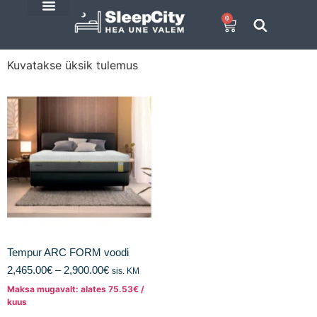
0
E-Pood
SleepCity blogi
Kuvatakse üksik tulemus
Tempur ARC FORM voodi
2,465.00
€
–
2,900.00
€
sis. KM
Maksa mugavalt: alates
75.53
€
/
kuus