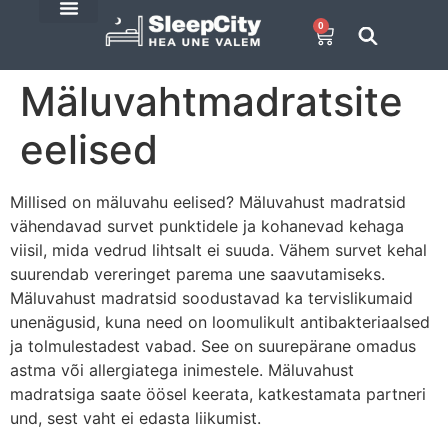
0
E-Pood
SleepCity blogi
Mäluvahtmadratsite
eelised
Millised on mäluvahu eelised? Mäluvahust madratsid
vähendavad survet punktidele ja kohanevad kehaga
viisil, mida vedrud lihtsalt ei suuda. Vähem survet kehal
suurendab vereringet parema une saavutamiseks.
Mäluvahust madratsid soodustavad ka tervislikumaid
unenägusid, kuna need on loomulikult antibakteriaalsed
ja tolmulestadest vabad. See on suurepärane omadus
astma või allergiatega inimestele. Mäluvahust
madratsiga saate öösel keerata, katkestamata partneri
und, sest vaht ei edasta liikumist.