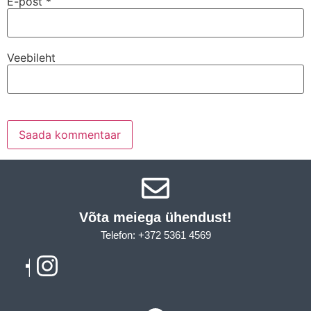
E-post
*
Veebileht
Võta meiega ühendust!​
Telefon: +372 5361 4569
Email: info@sleepcity.ee