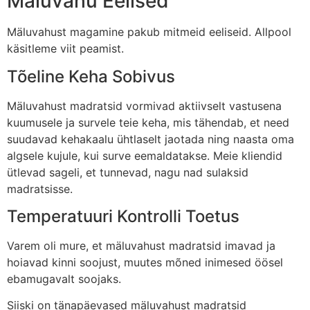
Mäluvahu Eelised
Mäluvahust magamine pakub mitmeid eeliseid. Allpool
käsitleme viit peamist.
Tõeline Keha Sobivus
Mäluvahust madratsid vormivad aktiivselt vastusena
kuumusele ja survele teie keha, mis tähendab, et need
suudavad kehakaalu ühtlaselt jaotada ning naasta oma
algsele kujule, kui surve eemaldatakse. Meie kliendid
ütlevad sageli, et tunnevad, nagu nad sulaksid
madratsisse.
Temperatuuri Kontrolli Toetus
Varem oli mure, et mäluvahust madratsid imavad ja
hoiavad kinni soojust, muutes mõned inimesed öösel
ebamugavalt soojaks.
Siiski on tänapäevased mäluvahust madratsid