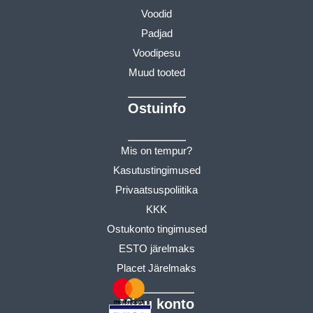
Voodid
Padjad
Voodipesu
Muud tooted
Ostuinfo
Mis on tempur?
Kasutustingimused
Privaatsuspoliitika
KKK
Ostukonto tingimused
ESTO järelmaks
Placet Järelmaks
Minu konto