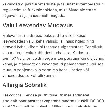
kavandatud jahutusomaduste ja täiustatud temperatuuri
reguleerimise funktsioonidega, mis võivad aidata teil
sügavamalt ja jahedamalt magada.
Valu Leevendav Mugavus
Mäluvahust madratsid pakuvad tervisele kasu,
leevendades valu, keha valusid ja lihaspingeid ning
aitavad kehal kiiremini taastuda vigastustest. Tegelikult
viib materjal valu kohtadest kehal ära. Kuidas see
toimib? Valul on veidi kõrgem temperatuur kui ülejäänud
kehal, ja mäluvaht on kavandatud pehmendama, kui see
muutub soojemaks ja vormima keha, lisades või
vähendades survet piirkonnas.
Allergia Sõbralik
Keskkonna, Tervise ja Ohutuse Online’i andmetel
sisaldab paar aastat tavapärane madrats kuskil 100 000
kuni 10 miljonit tolmulesta. Mäluvahust madratsid on