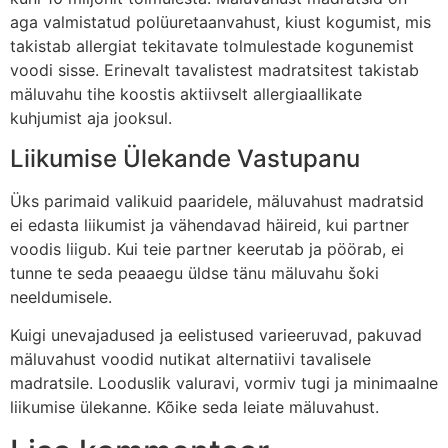
aga valmistatud polüuretaanvahust, kiust kogumist, mis
takistab allergiat tekitavate tolmulestade kogunemist
voodi sisse. Erinevalt tavalistest madratsitest takistab
mäluvahu tihe koostis aktiivselt allergiaallikate
kuhjumist aja jooksul.
Liikumise Ülekande Vastupanu
Üks parimaid valikuid paaridele, mäluvahust madratsid
ei edasta liikumist ja vähendavad häireid, kui partner
voodis liigub. Kui teie partner keerutab ja pöörab, ei
tunne te seda peaaegu üldse tänu mäluvahu šoki
neeldumisele.
Kuigi unevajadused ja eelistused varieeruvad, pakuvad
mäluvahust voodid nutikat alternatiivi tavalisele
madratsile. Looduslik valuravi, vormiv tugi ja minimaalne
liikumise ülekanne. Kõike seda leiate mäluvahust.