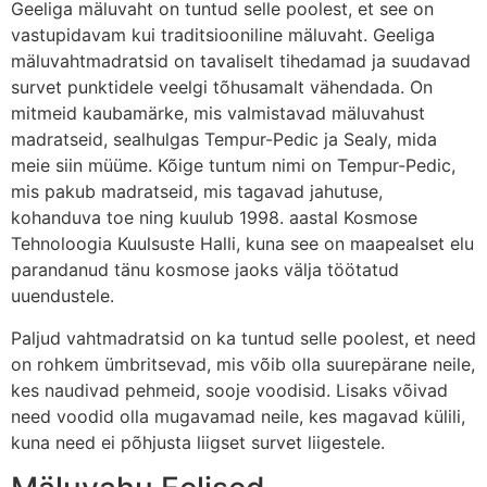
Geeliga mäluvaht on tuntud selle poolest, et see on
vastupidavam kui traditsiooniline mäluvaht. Geeliga
mäluvahtmadratsid on tavaliselt tihedamad ja suudavad
survet punktidele veelgi tõhusamalt vähendada. On
mitmeid kaubamärke, mis valmistavad mäluvahust
madratseid, sealhulgas Tempur-Pedic ja Sealy, mida
meie siin müüme. Kõige tuntum nimi on Tempur-Pedic,
mis pakub madratseid, mis tagavad jahutuse,
kohanduva toe ning kuulub 1998. aastal Kosmose
Tehnoloogia Kuulsuste Halli, kuna see on maapealset elu
parandanud tänu kosmose jaoks välja töötatud
uuendustele.
Paljud vahtmadratsid on ka tuntud selle poolest, et need
on rohkem ümbritsevad, mis võib olla suurepärane neile,
kes naudivad pehmeid, sooje voodisid. Lisaks võivad
need voodid olla mugavamad neile, kes magavad külili,
kuna need ei põhjusta liigset survet liigestele.