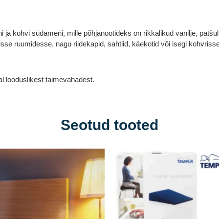
ini ja kohvi südameni, mille põhjanootideks on rikkalikud vanilje, patšul
sse ruumidesse, nagu riidekapid, sahtlid, käekotid või isegi kohvri
al looduslikest taimevahadest.
Seotud tooted