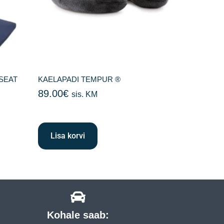
SEAT
KAELAPADI TEMPUR ®
89.00
€
sis. KM
Lisa korvi
Kohale saab: