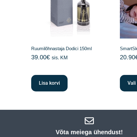
Ruumilõhnastaja Dodici 150ml
SmartSl
39.00
€
20.90
sis. KM
Lisa korvi
Vali
Võta meiega ühendust!​