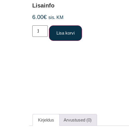
Lisainfo
6.00
€
sis. KM
Lisa korvi
Kirjeldus
Arvustused (0)