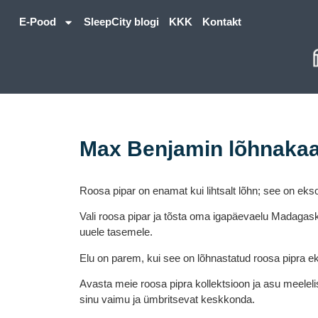
E-Pood
SleepCity blogi
KKK
Kontakt
Max Benjamin lõhnakaa
Roosa pipar on enamat kui lihtsalt lõhn; see on eks
Vali roosa pipar ja tõsta oma igapäevaelu Madagas
uuele tasemele.
Elu on parem, kui see on lõhnastatud roosa pipra ek
Avasta meie roosa pipra kollektsioon ja asu meelel
sinu vaimu ja ümbritsevat keskkonda.