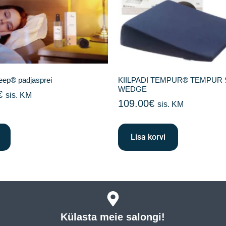
eep® padjasprei
KIILPADI TEMPUR® TEMPUR 
WEDGE
€
sis. KM
109.00
€
sis. KM
Lisa korvi
Külasta meie salongi!