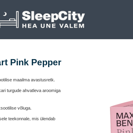
rt Pink Pepper
ootilise maailma avastusretk.
kari turgude ahvatleva aroomiga
sootilise võluga.
isele teekonnale, mis ülendab