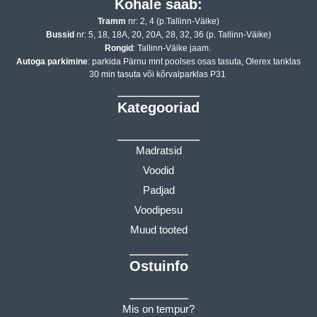
Kohale saab:
Tramm
nr: 2, 4 (p.Tallinn-Väike)
Bussid
nr: 5, 18, 18A, 20, 20A, 28, 32, 36 (p. Tallinn-Väike)
Rongid
: Tallinn-Väike jaam.
Autoga parkimine
: parkida Pärnu mnt poolses osas tasuta, Olerex tanklas
30 min tasuta või kõrvalparklas P31
Kategooriad
Madratsid
Voodid
Padjad
Voodipesu
Muud tooted
Ostuinfo
Mis on tempur?