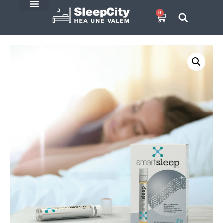
0
E-Pood
SleepCity blogi