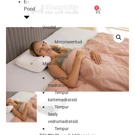
E-
0
Pood
Voodid
Motoriseeritud
voodid
Voodid
Madratsid
Tempur
madratsid
Tempur
kattemadratsid
Tempur
Sealy
vedrumadratsid
Tempur