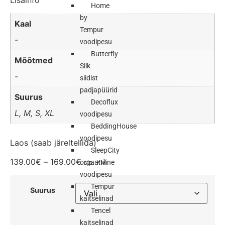
Lisainfo
Home
by
Kaal
Tempur
-
voodipesu
Butterfly
Mõõtmed
Silk
-
siidist
padjapüürid
Suurus
Decoflux
L, M, S, XL
voodipesu
BeddingHouse
voodipesu
Laos (saab järeltellida)
SleepCity
139.00
€
–
169.00
€
orgaaniline
sis. KM
voodipesu
Tempur
Suurus
kaitselinad
Tencel
kaitselinad