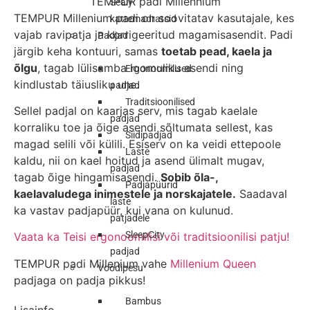
TEMPUR padi Millennium
Sealy
TEMPUR Millenium padi on soovitatav kasutajale, kes
kattemadratsid
vajab ravipatja ja korrigeeritud magamisasendit. Padi
Padjad
järgib keha kontuuri, samas
toetab pead, kaela ja
õlgu
, tagab lülisamba loomuliku asendi ning
Ergonoomilised
kindlustab täiusliku une.
padjad
Traditsioonilised
Sellel padjal on kaarjas serv, mis tagab kaelale
padjad
korraliku toe ja õige asendi sõltumata sellest, kas
Siidipadjad
magad selili või külili. Esiserv on ka veidi ettepoole
Laste
kaldu, nii on kael hoitud ja asend ülimalt mugav,
padjad
tagab õige hingamisasendi.
Sobib õla-,
Padjapüürid
kaelavaludega inimestele ja norskajatele.
Saadaval
laste
ka vastav padjapüür, kui vana on kulunud.
patjadele
SleepCity
Vaata ka Teisi ergonoomilisi või traditsioonilisi patju!
padjad
TEMPUR padi Millenium vahe
Millenium Queen
Voodipesu
padjaga on padja pikkus!
Bambus