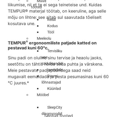
Muud
liikumise, nii et te ei sega teineteise und. Kuidas
tooted
TEMPUR® materjal töötab, on keeruline, aga selle
mõju on lihtne: see aitab sul saavutada tõeliselt
Reisil
kosutava une.
Kodus
Tööl
Meeleolu
®
TEMPUR
ergonoomiliste patjade katted on
pestavad kuni 60°c.
Tervisliku
Sinu padi on oluline sinu tervise ja heaolu jaoks,
une
seetõttu on tähtis hoida seda puhta ja värskena.
toidulisandid
Meie pestavate padjapüüridega saad neid
Iseendale
mugavalt eemaldada ja pesta pesumasinas kuni 60
Ruumi
°C juures.*
lõhnastajad
Küünlad
Mööbel
SleepCity
diivanvoodid
Seotud tooted