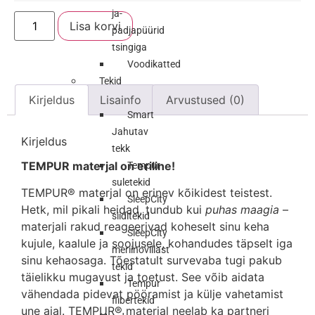
ja-
Lisa korvi
padjapüürid
tsingiga
Voodikatted
Tekid
Kirjeldus
Lisainfo
Arvustused (0)
Smart
Jahutav
Kirjeldus
tekk
TEMPUR materjal on eriline!
Tempur
suletekid
TEMPUR® materjal on erinev kõikidest teistest.
SleepCity
Hetk, mil pikali heidad, tundub kui
puhas maagia
–
siiditekid
materjali rakud reageerivad koheselt sinu keha
SleepCity
kujule, kaalule ja soojusele, kohandudes täpselt iga
meriinovillast
sinu kehaosaga. Tõestatult survevaba tugi pakub
tekid
täielikku mugavust ja toetust. See võib aidata
Tempur
vähendada pidevat pööramist ja külje vahetamist
fiibertekid
une ajal. TEMPUR® materjal neelab ka partneri