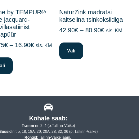
me by TEMPUR®
NaturZink madratsi
e jacquard-
kaitselina tsinkoksiidiga
illasatiinist
42.90
€
–
80.90
€
sis. KM
japüür
75
€
–
16.90
€
sis. KM
Vali
ali
Kohale saab:
Tramm
nr: 2, 4 (p.Tallinn-Väike)
Bussid
nr: 5, 18, 18A, 20, 20A, 28, 32, 36 (p. Tallinn-Väike)
Rongid
: Tallinn-Väike jaam.