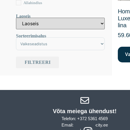
Allahindlus
Hom
Laoseis
Luxe 
lina
59.6
Sorteerimisalus
Sort Products
Va
FILTREERI
Võta meiega ühendust!​
Telefon: +372 5361 4569
Email: info@sleepcity.ee