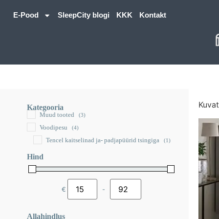
E-Pood
SleepCity blogi
KKK
Kontakt
Kuvat
Kategooria
Muud tooted
(3)
Voodipesu
(4)
Tencel kaitselinad ja- padjapüürid tsingiga
(1)
Hind
€
-
Minimum Price
Maximum Price
Allahindlus