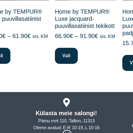
e by TEMPUR®
Home by TEMPUR®
Ho
puuvillasatiinist
Luxe jacquard-
Lux
puuvillasatiinist tekikott
puuv
pad
0
€
–
61.90
€
66.90
€
–
91.90
€
sis. KM
sis. KM
15.
li
Vali
V
Külasta meie salongi!
Pärnu mnt 110, Tallinn, 11313
Oleme avatud: E-R 10-19, L 10-16