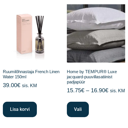
Ruumilõhnastaja French Linen
Home by TEMPUR® Luxe
Water 150ml
jacquard-puuvillasatiinist
padjapüür
39.00
€
sis. KM
15.75
€
–
16.90
€
sis. KM
Lisa korvi
Vali