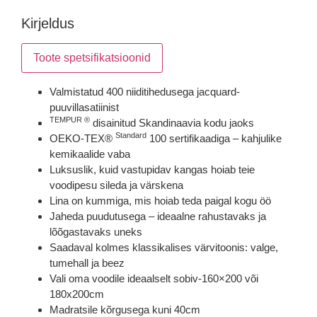
Kirjeldus
Toote spetsifikatsioonid
Valmistatud 400 niiditihedusega jacquard-
puuvillasatiinist
TEMPUR ®
disainitud Skandinaavia kodu jaoks
Standard
OEKO-TEX®
100 sertifikaadiga – kahjulike
kemikaalide vaba
Luksuslik, kuid vastupidav kangas hoiab teie
voodipesu sileda ja värskena
Lina on kummiga, mis hoiab teda paigal kogu öö
Jaheda puudutusega – ideaalne rahustavaks ja
lõõgastavaks uneks
Saadaval kolmes klassikalises värvitoonis: valge,
tumehall ja beez
Vali oma voodile ideaalselt sobiv-160×200 või
180x200cm
Madratsile kõrgusega kuni 40cm