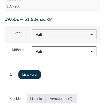
180×200
59.60
€
–
61.90
€
sis. KM
värv
Mõõdud
Lisa korvi
Kirjeldus
Lisainfo
Arvustused (0)