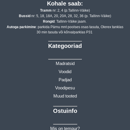
Kohale saab:
Tramm
nr: 2, 4 (p.Tallinn-Väike)
Bussid
nr: 5, 18, 18A, 20, 20A, 28, 32, 36 (p. Tallinn-Väike)
Rongid
: Tallinn-Väike jaam.
Autoga parkimine
: parkida Pärnu mnt poolses osas tasuta, Olerex tanklas
30 min tasuta või kõrvalparklas P31
Kategooriad
Madratsid
Voodid
Padjad
Voodipesu
Muud tooted
Ostuinfo
Mis on tempur?