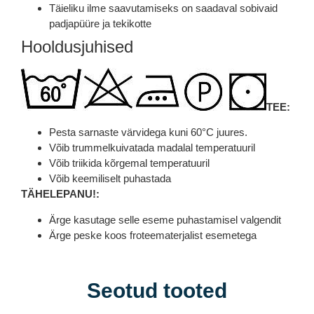
Täieliku ilme saavutamiseks on saadaval sobivaid
padjapüüre ja tekikotte
Hooldusjuhised
TEE:
Pesta sarnaste värvidega kuni 60°C juures.
Võib trummelkuivatada madalal temperatuuril
Võib triikida kõrgemal temperatuuril
Võib keemiliselt puhastada
TÄHELEPANU!:
Ärge kasutage selle eseme puhastamisel valgendit
Ärge peske koos froteematerjalist esemetega
Seotud tooted