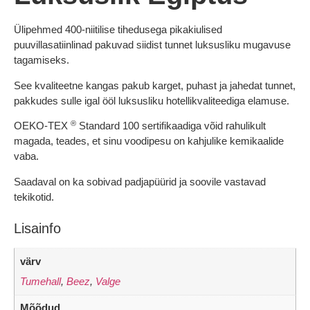
Ülipehmed 400-niitilise tihedusega pikakiulised
puuvillasatiinlinad pakuvad siidist tunnet luksusliku mugavuse
tagamiseks.
See kvaliteetne kangas pakub karget, puhast ja jahedat tunnet,
pakkudes sulle igal ööl luksusliku hotellikvaliteediga elamuse.
®
OEKO-TEX
Standard 100 sertifikaadiga võid rahulikult
magada, teades, et sinu voodipesu on kahjulike kemikaalide
vaba.
Saadaval on ka sobivad padjapüürid ja soovile vastavad
tekikotid.
Lisainfo
värv
Tumehall
,
Beez
,
Valge
Mõõdud