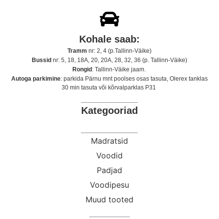
Kohale saab:
Tramm
nr: 2, 4 (p.Tallinn-Väike)
Bussid
nr: 5, 18, 18A, 20, 20A, 28, 32, 36 (p. Tallinn-Väike)
Rongid
: Tallinn-Väike jaam.
Autoga parkimine
: parkida Pärnu mnt poolses osas tasuta, Olerex tanklas
30 min tasuta või kõrvalparklas P31
Kategooriad
Madratsid
Voodid
Padjad
Voodipesu
Muud tooted