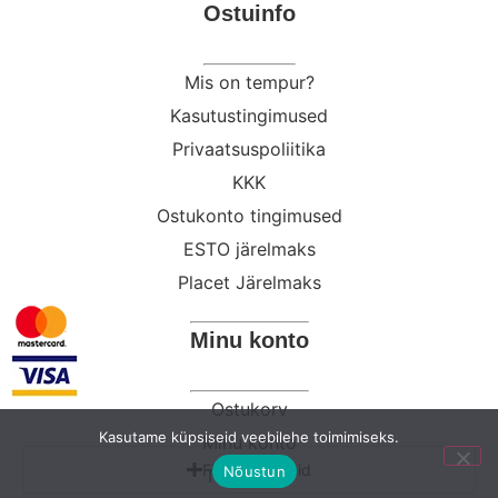
Ostuinfo
Mis on tempur?
Kasutustingimused
Privaatsuspoliitika
KKK
Ostukonto tingimused
ESTO järelmaks
Placet Järelmaks
Minu konto
Ostukorv
Kasutame küpsiseid veebilehe toimimiseks.
Minu konto
Filtreeri tooteid
Nõustun
Tellimused