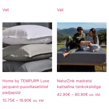
Vali
Vali
Home by TEMPUR® Luxe
NaturZink madratsi
jacquard-puuvillasatiinist
kaitselina tsinkoksiidiga
padjapüür
42.90
€
–
80.90
€
sis. KM
15.75
€
–
16.90
€
sis. KM