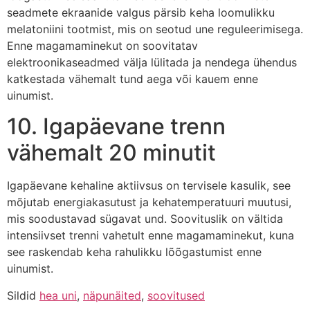
seadmete ekraanide valgus pärsib keha loomulikku
melatoniini tootmist, mis on seotud une reguleerimisega.
Enne magamaminekut on soovitatav
elektroonikaseadmed välja lülitada ja nendega ühendus
katkestada vähemalt tund aega või kauem enne
uinumist.
10. Igapäevane trenn
vähemalt 20 minutit
Igapäevane kehaline aktiivsus on tervisele kasulik, see
mõjutab energiakasutust ja kehatemperatuuri muutusi,
mis soodustavad sügavat und. Soovituslik on vältida
intensiivset trenni vahetult enne magamaminekut, kuna
see raskendab keha rahulikku lõõgastumist enne
uinumist.
Sildid
hea uni
,
näpunäited
,
soovitused