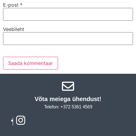
E-post
*
Veebileht
Võta meiega ühendust!​
Telefon: +372 5361 4569
Email: info@sleepcity.ee