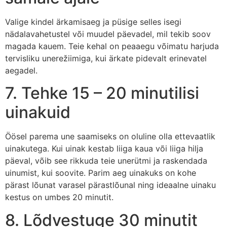
Valige kindel ärkamisaeg ja püsige selles isegi
nädalavahetustel või muudel päevadel, mil tekib soov
magada kauem. Teie kehal on peaaegu võimatu harjuda
tervisliku unerežiimiga, kui ärkate pidevalt erinevatel
aegadel.
7. Tehke 15 – 20 minutilisi
uinakuid
Öösel parema une saamiseks on oluline olla ettevaatlik
uinakutega. Kui uinak kestab liiga kaua või liiga hilja
päeval, võib see rikkuda teie unerütmi ja raskendada
uinumist, kui soovite. Parim aeg uinakuks on kohe
pärast lõunat varasel pärastlõunal ning ideaalne uinaku
kestus on umbes 20 minutit.
8. Lõdvestuge 30 minutit