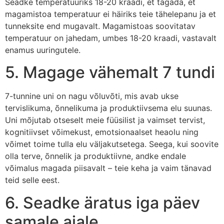
Seadke temperatuuriks 18-20 kraadi, et tagada, et
magamistoa temperatuur ei häiriks teie tähelepanu ja et
tunneksite end mugavalt. Magamistoas soovitatav
temperatuur on jahedam, umbes 18-20 kraadi, vastavalt
enamus uuringutele.
5. Magage vähemalt 7 tundi
7-tunnine uni on nagu võluvõti, mis avab ukse
tervislikuma, õnnelikuma ja produktiivsema elu suunas.
Uni mõjutab otseselt meie füüsilist ja vaimset tervist,
kognitiivset võimekust, emotsionaalset heaolu ning
võimet toime tulla elu väljakutsetega. Seega, kui soovite
olla terve, õnnelik ja produktiivne, andke endale
võimalus magada piisavalt – teie keha ja vaim tänavad
teid selle eest.
6. Seadke äratus iga päev
samale ajale