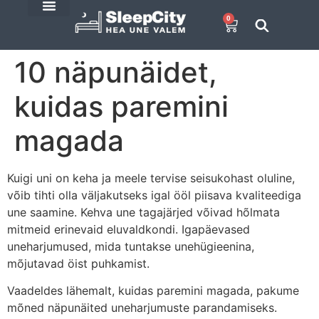
0
E-Pood
SleepCity blogi
10 näpunäidet,
kuidas paremini
magada
Kuigi uni on keha ja meele tervise seisukohast oluline,
võib tihti olla väljakutseks igal ööl piisava kvaliteediga
une saamine. Kehva une tagajärjed võivad hõlmata
mitmeid erinevaid eluvaldkondi. Igapäevased
uneharjumused, mida tuntakse unehügieenina,
mõjutavad öist puhkamist.
Vaadeldes lähemalt, kuidas paremini magada, pakume
mõned näpunäited uneharjumuste parandamiseks.