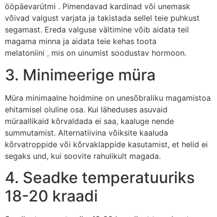
ööpäevarütmi . Pimendavad kardinad või unemask
võivad valgust varjata ja takistada sellel teie puhkust
segamast. Ereda valguse vältimine võib aidata teil
magama minna ja aidata teie kehas toota
melatoniini
,
mis on uinumist soodustav hormoon.
3. Minimeerige müra
Müra minimaalne hoidmine on unesõbraliku magamistoa
ehitamisel oluline osa. Kui läheduses asuvaid
müraallikaid kõrvaldada ei saa, kaaluge nende
summutamist. Alternatiivina võiksite kaaluda
kõrvatroppide või kõrvaklappide kasutamist, et helid ei
segaks und, kui soovite rahulikult magada.
4. Seadke temperatuuriks
18-20 kraadi