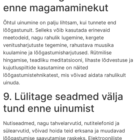
enne magamaminekut
Õhtul uinumine on palju lihtsam, kui tunnete end
lõõgastunult. Selleks võib kasutada erinevaid
meetodeid, nagu rahulik lugemine, kergete
venitusharjutuste tegemine, rahustava muusika
kuulamine ja lõõgastumisharjutused. Rütmilise
hingamise, teadliku meditatsiooni, lihaste lõdvestuse ja
kujutluspiltide kasutamine on näited
lõõgastumistehnikatest, mis võivad aidata rahulikult
uinuda.
9. Lülitage seadmed välja
tund enne uinumist
Nutiseadmed, nagu tahvelarvutid, nutitelefonid ja
sülearvutid, võivad hoida teid erksana ja muudavad
lõõgastumise saavutamise raskeks. Elektrooniliste