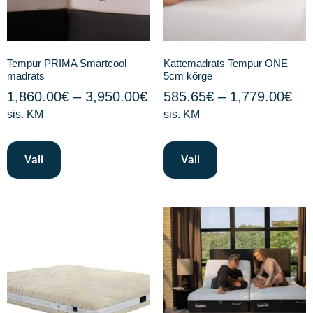
Tempur PRIMA Smartcool
Kattemadrats Tempur ONE
madrats
5cm kõrge
1,860.00
€
–
3,950.00
€
585.65
€
–
1,779.00
€
sis. KM
sis. KM
Vali
Vali