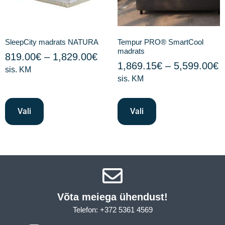
SleepCity madrats NATURA
Tempur PRO® SmartCool
madrats
819.00
€
–
1,829.00
€
1,869.15
€
–
5,599.00
€
sis. KM
sis. KM
Vali
Vali
Võta meiega ühendust!​
Telefon: +372 5361 4569
Email: info@sleepcity.ee