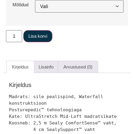
Mõõdud
Lisa korvi
Kirjeldus
Lisainfo
Arvustused (0)
Kirjeldus
Madrats: sile pealispind, Waterfall 
konstruktsioon 

Posturepedic™ tehnoloogiaga

Kate: UltraStretch Mid-Loft madratsikate 

Koosneb: 2,5 m Sealy ComfortSense™ vaht, 

         4 cm SealySupport™ vaht
