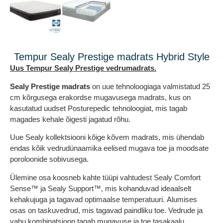
Tempur Sealy Prestige madrats Hybrid Style
Uus Tempur Sealy Prestige vedrumadrats.
Sealy Prestige madrats
on uue tehnoloogiaga valmistatud 25
cm kõrgusega erakordse mugavusega madrats, kus on
kasutatud uudset Posturepedic tehnoloogiat, mis tagab
magades kehale õigesti jagatud rõhu.
Uue Sealy kollektsiooni kõige kõvem madrats, mis ühendab
endas kõik vedrudünaamika eelised mugava toe ja moodsate
poroloonide sobivusega.
Ülemine osa koosneb kahte tüüpi vahtudest Sealy Comfort
Sense™ ja Sealy Support™, mis kohanduvad ideaalselt
kehakujuga ja tagavad optimaalse temperatuuri. Alumises
osas on taskuvedrud, mis tagavad paindliku toe. Vedrude ja
vahu kombinatsioon tagab mugavuse ja toe tasakaalu.